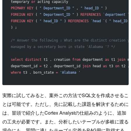
temporary 
or
 acting capacity
PRIMARY KEY
 ( 
" Department_ID "
 , 
" head_ID "
 )
FOREIGN KEY
 ( 
" Department_ID "
 ) 
REFERENCES
 `department `
FOREIGN KEY
 ( 
" head_ID "
 ) 
REFERENCES
 `head `
( 
" head_ID 
) ;
/* Answer the following : What are the distinct creation y
managed by a secretary born in state 'Alabama '? */
select distinct
 t1 . creation 
from
 department 
as
 t1 
join
 m
department_id 
=
 t2 . department_id 
join
 head 
as
 t3 
on
 t2 .
where
 t3 . born_state 
=
 'Alabama '
実際に試してみると、案外この方法でSQL文を作成させるこ
とは可能です。ただし、先に記載した課題を解決するために
は、冒頭で紹介したCortex Analystの仕組みのように、追加
の工夫が必要です。また、分析したいテーブルが多岐に渡る
場合にも、質問に適したテーブル定義をRAG用に取得する