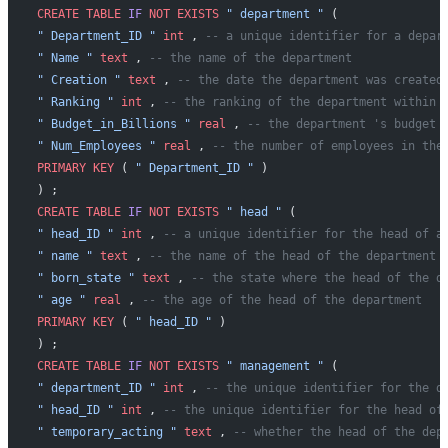
CREATE
 TABLE
 IF
 NOT
 EXISTS
 " department "
 (
" Department_ID "
 int
 , 
-- a unique identifier for a depar
" Name "
 text
 , 
-- the name of the department
" Creation "
 text
 , 
-- the date the department was created
" Ranking "
 int
 , 
-- the ranking of the department within 
" Budget_in_Billions "
 real
 , 
-- the department 's budget 
" Num_Employees "
 real
 , 
-- the number of employees in the
PRIMARY KEY
 ( 
" Department_ID "
 )
) ;
CREATE
 TABLE
 IF
 NOT
 EXISTS
 " head "
 (
" head_ID "
 int
 , 
-- a unique identifier for the head of a
" name "
 text
 , 
-- the name of the head of the department
" born_state "
 text
 , 
-- the state where the head of the d
" age "
 real
 , 
-- the age of the head of the department
PRIMARY KEY
 ( 
" head_ID "
 )
) ;
CREATE
 TABLE
 IF
 NOT
 EXISTS
 " management "
 (
" department_ID "
 int
 , 
-- the unique identifier for the d
" head_ID "
 int
 , 
-- the unique identifier for the head of
" temporary_acting "
 text
 , 
-- whether the head of the dep