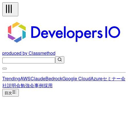
produced by Classmethod
Trending
AWS
Claude
Bedrock
Google Cloud
Azure
セミナー
会
社説明会
勉強会
事例
採用
目次