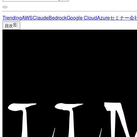
Trending
AWS
Claude
Bedrock
Google Cloud
Azure
セミナー
会
目次