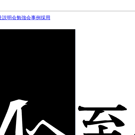
社説明会
勉強会
事例
採用