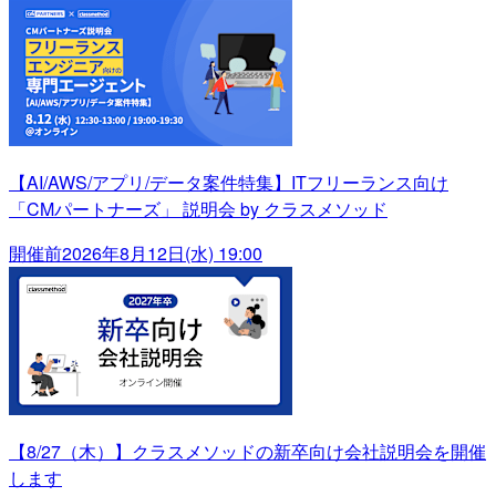
【AI/AWS/アプリ/データ案件特集】ITフリーランス向け
「CMパートナーズ」 説明会 by クラスメソッド
開催前
2026年8月12日(水) 19:00
【8/27（木）】クラスメソッドの新卒向け会社説明会を開催
します