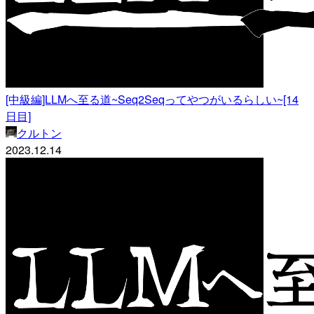
[中級編]LLMへ至る道~Seq2Seqってやつがいるらしい~[14
日目]
クルトン
2023.12.14