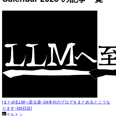
[まとめ]LLMへ至る道~24本分のブログをまとめるとこうな
ります~[25日目]
クルトン