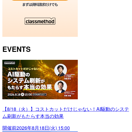
EVENTS
【8/18（火）】コストカットだけじゃない！AI駆動のシステ
ム刷新がもたらす本当の効果
開催前
2026年8月18日(火) 15:00