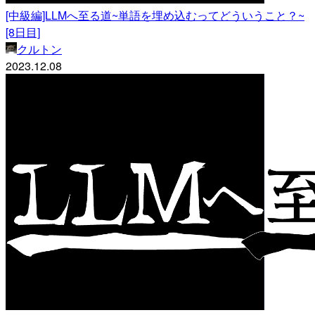
[中級編]LLMへ至る道~単語を埋め込むってどういうこと？~
[8日目]
クルトン
2023.12.08