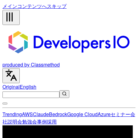
メインコンテンツへスキップ
produced by Classmethod
Original
English
Trending
AWS
Claude
Bedrock
Google Cloud
Azure
セミナー
会
社説明会
勉強会
事例
採用