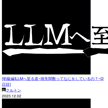
[初級編]LLMへ至る道~損失関数ってなにをしているの？~[2
日目]
クルトン
2023.12.02