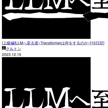
[上級編]LLMへ至る道~Transformerは何をするのか~[15日目]
クルトン
2023.12.15