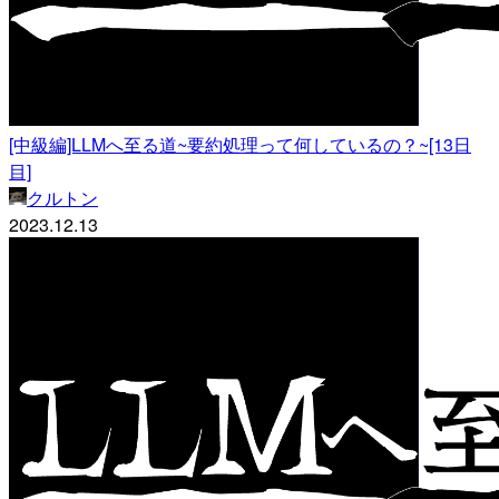
[中級編]LLMへ至る道~要約処理って何しているの？~[13日
目]
クルトン
2023.12.13