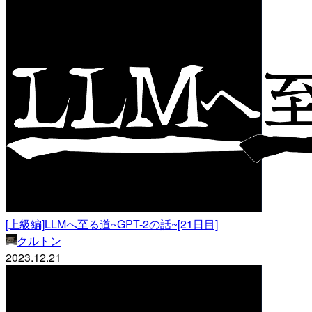
[上級編]LLMへ至る道~GPT-2の話~[21日目]
クルトン
2023.12.21