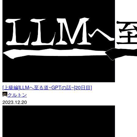
[上級編]LLMへ至る道~GPTの話~[20日目]
クルトン
2023.12.20