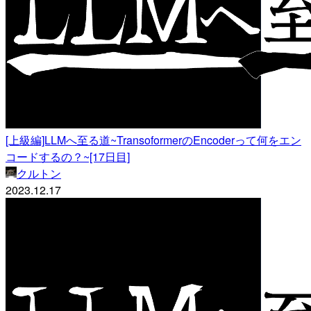
[上級編]LLMへ至る道~TransoformerのEncoderって何をエン
コードするの？~[17日目]
クルトン
2023.12.17