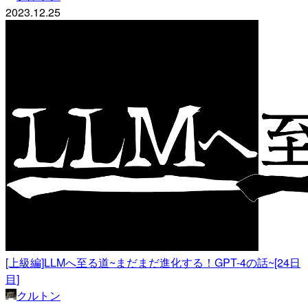
2023.12.25
[上級編]LLMへ至る道~まだまだ進化する！GPT-4の話~[24日
目]
クルトン