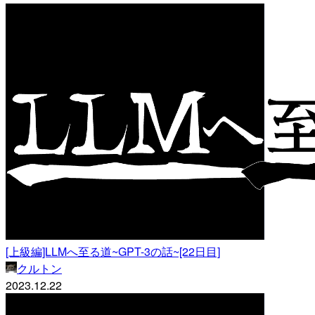
[上級編]LLMへ至る道~GPT-3の話~[22日目]
クルトン
2023.12.22