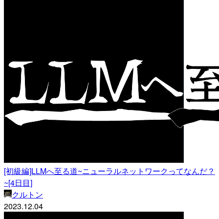
[初級編]LLMへ至る道~ニューラルネットワークってなんだ？
~[4日目]
クルトン
2023.12.04