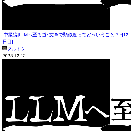
[中級編]LLMへ至る道~文章で類似度ってどういうこと？~[12
日目]
クルトン
2023.12.12