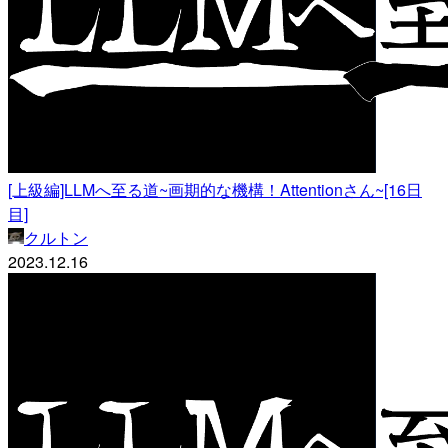
[上級編]LLMへ至る道~画期的な機構！Attentionさん~[16日
目]
クルトン
2023.12.16