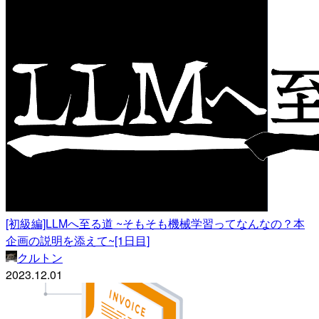
[初級編]LLMへ至る道 ~そもそも機械学習ってなんなの？本
企画の説明を添えて~[1日目]
クルトン
2023.12.01