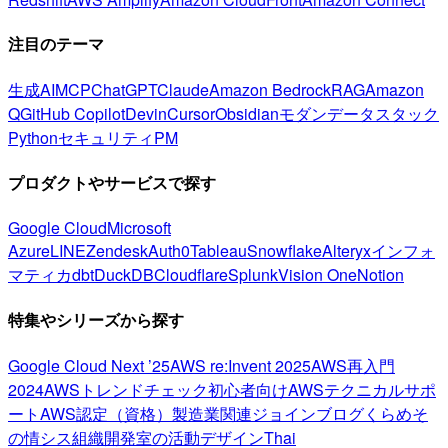
注目のテーマ
生成AI
MCP
ChatGPT
Claude
Amazon Bedrock
RAG
Amazon
Q
GitHub Copilot
Devin
Cursor
Obsidian
モダンデータスタック
Python
セキュリティ
PM
プロダクトやサービスで探す
Google Cloud
Microsoft
Azure
LINE
Zendesk
Auth0
Tableau
Snowflake
Alteryx
インフォ
マティカ
dbt
DuckDB
Cloudflare
Splunk
Vision One
Notion
特集やシリーズから探す
Google Cloud Next ’25
AWS re:Invent 2025
AWS再入門
2024
AWSトレンドチェック
初心者向け
AWSテクニカルサポ
ート
AWS認定（資格）
製造業関連
ジョインブログ
くらめそ
の情シス
組織開発室の活動
デザイン
Thai