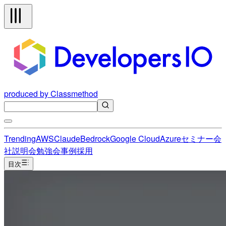
produced by Classmethod
Trending
AWS
Claude
Bedrock
Google Cloud
Azure
セミナー
会
社説明会
勉強会
事例
採用
目次