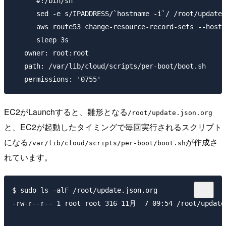
      #!/bin/sh

      sed -e s/IPADDRESS/`hostname -i`/ /root/update.
      aws route53 change-resource-record-sets --hoste
      sleep 3s

   owner: root:root

   path: /var/lib/cloud/scripts/per-boot/boot.sh

EC2がLaunchすると、雛形となる
/root/update.json.org
と、EC2が起動したタイミングで毎回実行されるスクリプト
になる
が作成さ
/var/lib/cloud/scripts/per-boot/boot.sh
れています。
$ sudo ls -alF /root/update.json.org

-rw-r--r-- 1 root root 316 11月  7 09:54 /root/update.