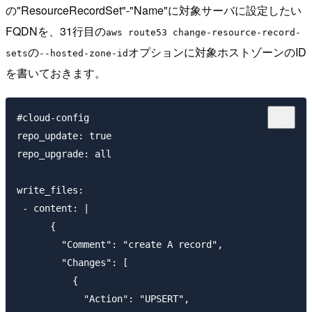
の"ResourceRecordSet"-"Name"に対象サーバに設定したい
FQDNを、31行目の
aws route53 change-resource-record-
の
オプションに対象ホストゾーンのID
sets
--hosted-zone-id
を書いておきます。
#cloud-config

repo_update: true

repo_upgrade: all

write_files:

 - content: |

      {

        "Comment": "create A record",

        "Changes": [

          {

            "Action": "UPSERT",
