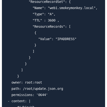
            "ResourceRecordSet": {

              "Name": "web1.smokeymonkey.local",

              "Type": "A",

              "TTL" : 3600 ,

              "ResourceRecords": [

               {

                 "Value": "IPADDRESS"

               }

              ]

            }

          }

        ]

      }      

   owner: root:root

   path: /root/update.json.org

   permissions: '0644'

 - content: |
