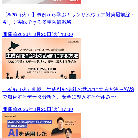
【8/25（火）】事例から学ぶ！ランサムウェア対策最前線～
今すぐ実践できる多重防御戦略
開催前
2026年8月25日(火) 13:00
【8/25（火）札幌】生成AIを“会社の武器”にする方法〜AWS
で加速するデータ分析と、安全に導入する仕組み〜
開催前
2026年8月25日(火) 17:30