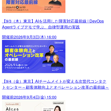
【9/3（木）東京】AIを活用した障害対応最前線 | DevOps
Agentライブデモで学ぶ、自律型運用の実践
開催前
2026年9月3日(木) 16:00
【9/4（金）東京】AIチームメイトが変える次世代コンタク
トセンター～顧客体験向上とオペレーション改革の最前線～
開催前
2026年9月4日(金) 15:00