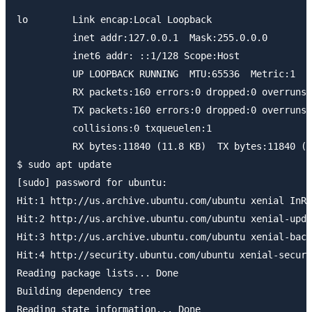
lo        Link encap:Local Loopback

          inet addr:127.0.0.1  Mask:255.0.0.0

          inet6 addr: ::1/128 Scope:Host

          UP LOOPBACK RUNNING  MTU:65536  Metric:1

          RX packets:160 errors:0 dropped:0 overruns:
          TX packets:160 errors:0 dropped:0 overruns:
          collisions:0 txqueuelen:1

          RX bytes:11840 (11.8 KB)  TX bytes:11840 (1
$ sudo apt update

[sudo] password for ubuntu:

Hit:1 http://us.archive.ubuntu.com/ubuntu xenial InRe
Hit:2 http://us.archive.ubuntu.com/ubuntu xenial-upda
Hit:3 http://us.archive.ubuntu.com/ubuntu xenial-back
Hit:4 http://security.ubuntu.com/ubuntu xenial-securi
Reading package lists... Done

Building dependency tree

Reading state information... Done
