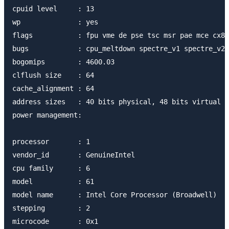
cpuid level	: 13

wp		: yes

flags		: fpu vme de pse tsc msr pae mce cx8 apic sep mtrr pge mca cmov pat pse36 clflush mmx fxsr sse sse2 syscall nx rdtscp lm constant_tsc rep_good nopl eagerfpu pni pclmulqdq ssse3 fma cx16 pcid sse4_1 sse4_2 x2apic movbe popcnt tsc_deadline_timer aes xsave avx f16c rdrand hypervisor lahf_lm abm 3dnowprefetch invpcid_single retpoline kaiser fsgsbase bmi1 hle avx2 smep bmi2 erms invpcid rtm rdseed adx smap xsaveopt arat

bugs		: cpu_meltdown spectre_v1 spectre_v2

bogomips	: 4600.03

clflush size	: 64

cache_alignment	: 64

address sizes	: 40 bits physical, 48 bits virtual

power management:

processor	: 1

vendor_id	: GenuineIntel

cpu family	: 6

model		: 61

model name	: Intel Core Processor (Broadwell)

stepping	: 2

microcode	: 0x1
