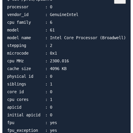
processor	: 0

vendor_id	: GenuineIntel

cpu family	: 6

model		: 61

model name	: Intel Core Processor (Broadwell)

stepping	: 2

microcode	: 0x1

cpu MHz		: 2300.016

cache size	: 4096 KB

physical id	: 0

siblings	: 1

core id		: 0

cpu cores	: 1

apicid		: 0

initial apicid	: 0

fpu		: yes

fpu_exception	: yes
