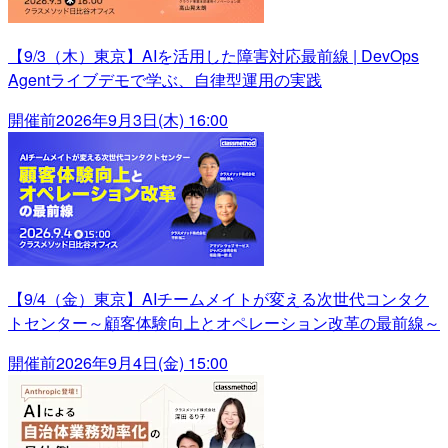
【9/3（木）東京】AIを活用した障害対応最前線 | DevOps
Agentライブデモで学ぶ、自律型運用の実践
開催前
2026年9月3日(木) 16:00
【9/4（金）東京】AIチームメイトが変える次世代コンタク
トセンター～顧客体験向上とオペレーション改革の最前線～
開催前
2026年9月4日(金) 15:00