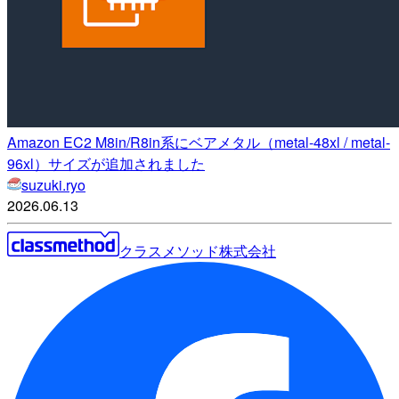
Amazon EC2 M8in/R8in系にベアメタル（metal-48xl / metal-
96xl）サイズが追加されました
suzuki.ryo
2026.06.13
クラスメソッド株式会社