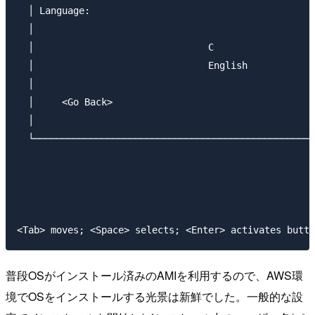
  │ Language:                                        
  │                                                  
  │                               C                  
  │                               English            
  │                                                  
  │     <Go Back>                                    
  │                                                  
  └──────────────────────────────────────────────────
普段OSがインストール済みのAMIを利用するので、AWS環
境でOSをインストールする光景は新鮮でした。一般的な設