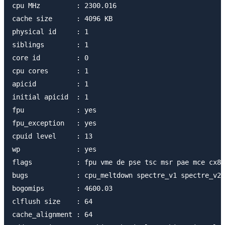
cpu MHz		: 2300.016

cache size	: 4096 KB

physical id	: 1

siblings	: 1

core id		: 0

cpu cores	: 1

apicid		: 1

initial apicid	: 1

fpu		: yes

fpu_exception	: yes

cpuid level	: 13

wp		: yes

flags		: fpu vme de pse tsc msr pae mce cx8 apic sep mtrr pge mca cmov pat pse36 clflush mmx fxsr sse sse2 syscall nx rdtscp lm constant_tsc rep_good nopl eagerfpu pni pclmulqdq ssse3 fma cx16 pcid sse4_1 sse4_2 x2apic movbe popcnt tsc_deadline_timer aes xsave avx f16c rdrand hypervisor lahf_lm abm 3dnowprefetch invpcid_single retpoline kaiser fsgsbase bmi1 hle avx2 smep bmi2 erms invpcid rtm rdseed adx smap xsaveopt arat

bugs		: cpu_meltdown spectre_v1 spectre_v2

bogomips	: 4600.03

clflush size	: 64

cache_alignment	: 64
