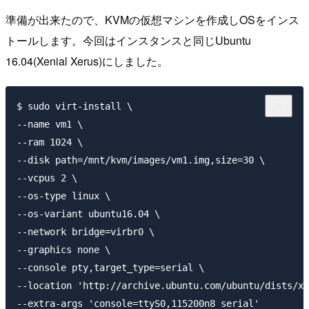
準備が出来たので、KVMの仮想マシンを作成しOSをインス
トールします。今回はインスタンスと同じUbuntu
16.04(Xenial Xerus)にしました。
$ sudo virt-install \

--name vm1 \

--ram 1024 \

--disk path=/mnt/kvm/images/vm1.img,size=30 \

--vcpus 2 \

--os-type linux \

--os-variant ubuntu16.04 \

--network bridge=virbr0 \

--graphics none \

--console pty,target_type=serial \

--location 'http://archive.ubuntu.com/ubuntu/dists/xe