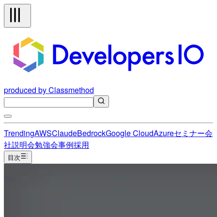
produced by Classmethod
Trending
AWS
Claude
Bedrock
Google Cloud
Azure
セミナー
会
社説明会
勉強会
事例
採用
目次