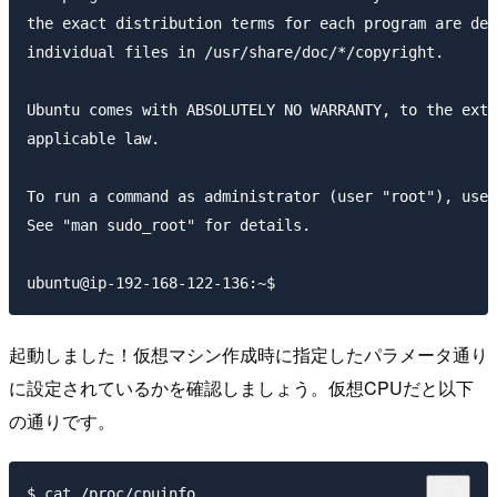
the exact distribution terms for each program are des
individual files in /usr/share/doc/*/copyright.

Ubuntu comes with ABSOLUTELY NO WARRANTY, to the exte
applicable law.

To run a command as administrator (user "root"), use 
See "man sudo_root" for details.

起動しました！仮想マシン作成時に指定したパラメータ通り
に設定されているかを確認しましょう。仮想CPUだと以下
の通りです。
$ cat /proc/cpuinfo
