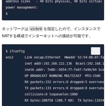
address sizes	: 40 bits physical, 48 bits virtual

power management:

ネットワークは
を指定したので、インスタンスで
virbr0
NATする構成でインターネットへの接続が可能です。
$ ifconfig

ens2      Link encap:Ethernet  HWaddr 52:54:00:07:fa:
          inet addr:192.168.122.136  Bcast:192.168.12
          inet6 addr: fe80::5054:ff:fe07:fa90/64 Scop
          UP BROADCAST RUNNING MULTICAST  MTU:1500  M
          RX packets:152 errors:0 dropped:5 overruns:
          TX packets:133 errors:0 dropped:0 overruns:
          collisions:0 txqueuelen:1000

          RX bytes:288758 (288.7 KB)  TX bytes:11034 