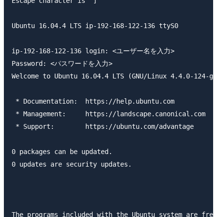
Escape character is ^]

Ubuntu 16.04.4 LTS ip-192-168-122-136 ttyS0

ip-192-168-122-136 login: <ユーザー名を入力>

Password: <パスワードを入力>

Welcome to Ubuntu 16.04.4 LTS (GNU/Linux 4.4.0-124-ge
 * Documentation:  https://help.ubuntu.com

 * Management:     https://landscape.canonical.com

 * Support:        https://ubuntu.com/advantage

0 packages can be updated.

0 updates are security updates.

The programs included with the Ubuntu system are free