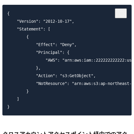
{

    "Version": "2012-10-17",

    "Statement": [

        {

            "Effect": "Deny",

            "Principal": {

                "AWS": "arn:aws:iam::222222222222:use
            },

            "Action": "s3:GetObject",

            "NotResource": "arn:aws:s3:ap-northeast-1
        }

    ]

クロスアカウントアクセスポイント経由でのアク