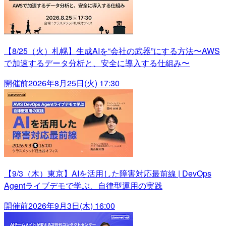
【8/25（火）札幌】生成AIを“会社の武器”にする方法〜AWS
で加速するデータ分析と、安全に導入する仕組み〜
開催前
2026年8月25日(火) 17:30
【9/3（木）東京】AIを活用した障害対応最前線 | DevOps
Agentライブデモで学ぶ、自律型運用の実践
開催前
2026年9月3日(木) 16:00