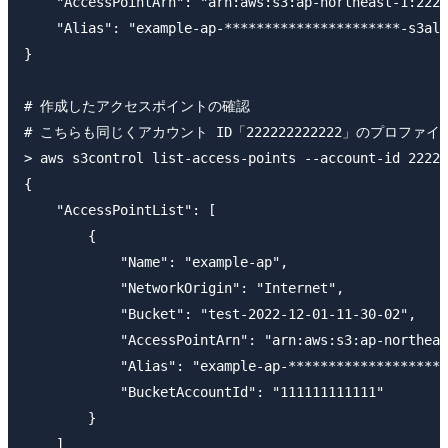
    "AccessPointArn": "arn:aws:s3:ap-northeast-1:2222
    "Alias": "example-ap-**********************-s3ali
}

# 作成したアクセスポイントの確認

# こちらも同じくアカウント ID「222222222222」のプロファイ
> aws s3control list-access-points --account-id 22222
{

    "AccessPointList": [

        {

            "Name": "example-ap",

            "NetworkOrigin": "Internet",

            "Bucket": "test-2022-12-01-11-30-02",

            "AccessPointArn": "arn:aws:s3:ap-northeas
            "Alias": "example-ap-********************
            "BucketAccountId": "111111111111"

        }

    ]
