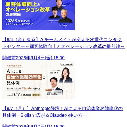
【9/4（金）東京】AIチームメイトが変える次世代コンタク
トセンター～顧客体験向上とオペレーション改革の最前線～
開催前
2026年9月4日(金) 15:00
【9/7（月）】Anthropic登壇！AIによる自治体業務効率化の
具体例ーSkillsで広がるClaudeの使い方ー
開催前
2026年9月7日(月) 15:00