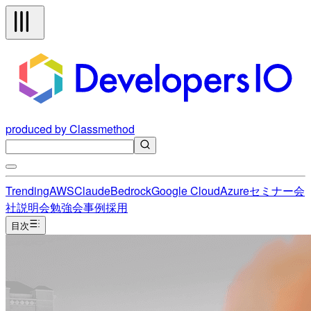
produced by Classmethod
Trending
AWS
Claude
Bedrock
Google Cloud
Azure
セミナー
会
社説明会
勉強会
事例
採用
目次