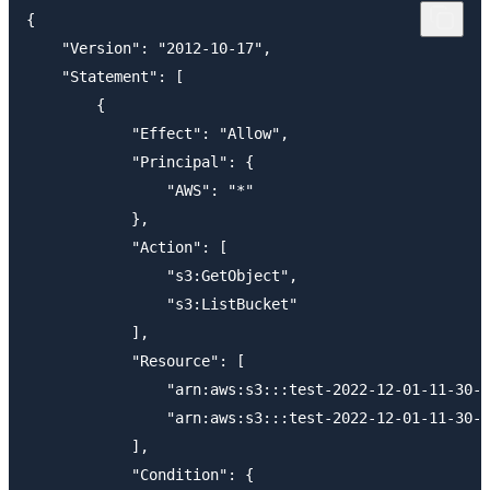
{

    "Version": "2012-10-17",

    "Statement": [

        {

            "Effect": "Allow",

            "Principal": {

                "AWS": "*"

            },

            "Action": [

                "s3:GetObject",

                "s3:ListBucket"

            ],

            "Resource": [

                "arn:aws:s3:::test-2022-12-01-11-30-0
                "arn:aws:s3:::test-2022-12-01-11-30-0
            ],

            "Condition": {
