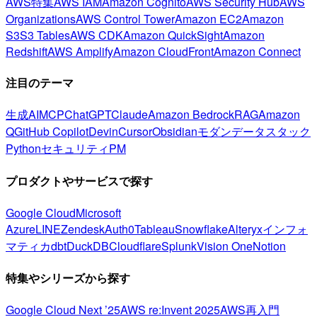
AWS特集
AWS IAM
Amazon Cognito
AWS Security Hub
AWS
Organizations
AWS Control Tower
Amazon EC2
Amazon
S3
S3 Tables
AWS CDK
Amazon QuickSight
Amazon
Redshift
AWS Amplify
Amazon CloudFront
Amazon Connect
注目のテーマ
生成AI
MCP
ChatGPT
Claude
Amazon Bedrock
RAG
Amazon
Q
GitHub Copilot
Devin
Cursor
Obsidian
モダンデータスタック
Python
セキュリティ
PM
プロダクトやサービスで探す
Google Cloud
Microsoft
Azure
LINE
Zendesk
Auth0
Tableau
Snowflake
Alteryx
インフォ
マティカ
dbt
DuckDB
Cloudflare
Splunk
Vision One
Notion
特集やシリーズから探す
Google Cloud Next ’25
AWS re:Invent 2025
AWS再入門