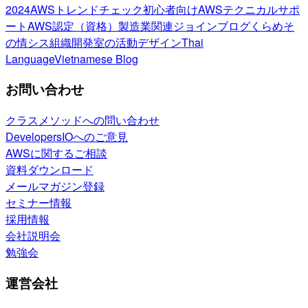
2024
AWSトレンドチェック
初心者向け
AWSテクニカルサポ
ート
AWS認定（資格）
製造業関連
ジョインブログ
くらめそ
の情シス
組織開発室の活動
デザイン
Thai
Language
Vietnamese Blog
お問い合わせ
クラスメソッドへの問い合わせ
DevelopersIOへのご意見
AWSに関するご相談
資料ダウンロード
メールマガジン登録
セミナー情報
採用情報
会社説明会
勉強会
運営会社