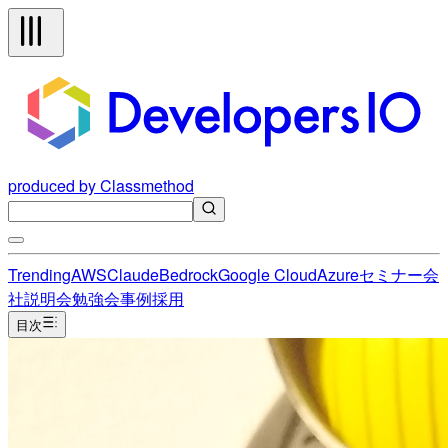
produced by Classmethod
Trending
AWS
Claude
Bedrock
Google Cloud
Azure
セミナー
会
社説明会
勉強会
事例
採用
目次