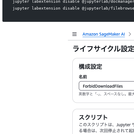
jupyter labextension disable @jupyterlab/docmanage
jupyter labextension disable @jupyterlab/filebrows