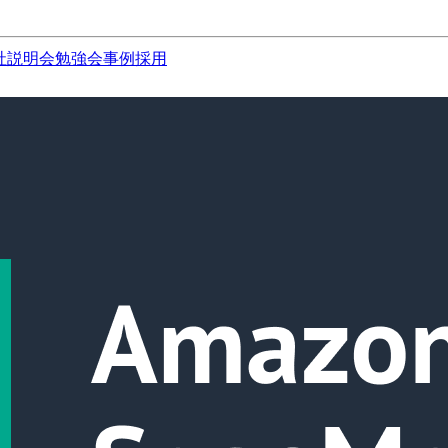
社説明会
勉強会
事例
採用