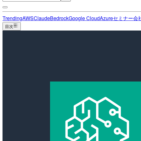
Trending
AWS
Claude
Bedrock
Google Cloud
Azure
セミナー
会
目次