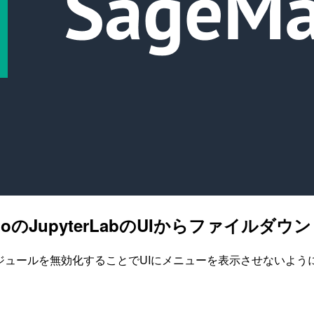
udioのJupyterLabのUIからファイ
るモジュールを無効化することでUIにメニューを表示させないよ