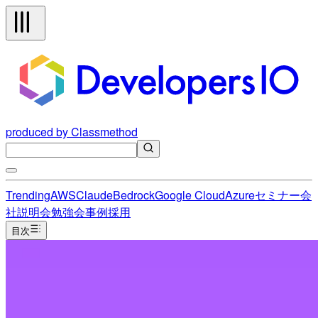
produced by Classmethod
Trending
AWS
Claude
Bedrock
Google Cloud
Azure
セミナー
会
社説明会
勉強会
事例
採用
目次