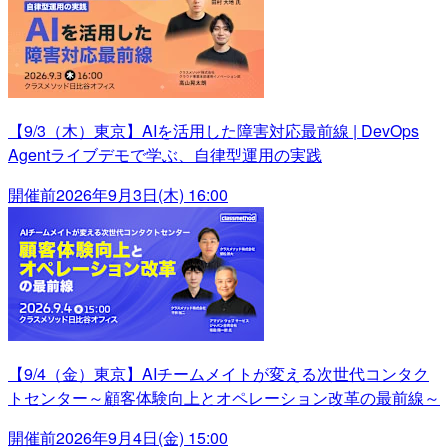
【9/3（木）東京】AIを活用した障害対応最前線 | DevOps
Agentライブデモで学ぶ、自律型運用の実践
開催前
2026年9月3日(木) 16:00
【9/4（金）東京】AIチームメイトが変える次世代コンタク
トセンター～顧客体験向上とオペレーション改革の最前線～
開催前
2026年9月4日(金) 15:00