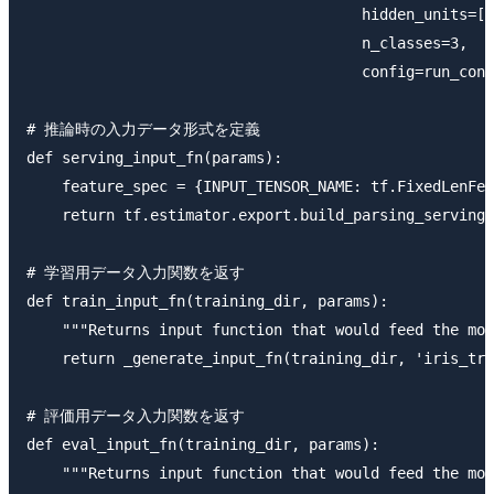
                                      hidden_units=[1
                                      n_classes=3,

                                      config=run_conf
# 推論時の入力データ形式を定義

def serving_input_fn(params):

    feature_spec = {INPUT_TENSOR_NAME: tf.FixedLenFea
    return tf.estimator.export.build_parsing_serving_
# 学習用データ入力関数を返す

def train_input_fn(training_dir, params):

    """Returns input function that would feed the mod
    return _generate_input_fn(training_dir, 'iris_tra
# 評価用データ入力関数を返す

def eval_input_fn(training_dir, params):

    """Returns input function that would feed the mod