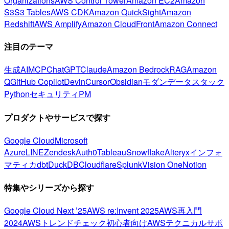
Organizations
AWS Control Tower
Amazon EC2
Amazon
S3
S3 Tables
AWS CDK
Amazon QuickSight
Amazon
Redshift
AWS Amplify
Amazon CloudFront
Amazon Connect
注目のテーマ
生成AI
MCP
ChatGPT
Claude
Amazon Bedrock
RAG
Amazon
Q
GitHub Copilot
Devin
Cursor
Obsidian
モダンデータスタック
Python
セキュリティ
PM
プロダクトやサービスで探す
Google Cloud
Microsoft
Azure
LINE
Zendesk
Auth0
Tableau
Snowflake
Alteryx
インフォ
マティカ
dbt
DuckDB
Cloudflare
Splunk
Vision One
Notion
特集やシリーズから探す
Google Cloud Next ’25
AWS re:Invent 2025
AWS再入門
2024
AWSトレンドチェック
初心者向け
AWSテクニカルサポ