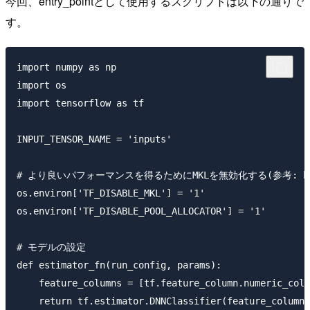
今回、entry_pointとして使用するスクリプトは以下の通りで
す。
import numpy as np

import os

import tensorflow as tf

INPUT_TENSOR_NAME = 'inputs'

# より良いパフォーマンスを得るためにMKLを無効化する(参考: https://github
os.environ['TF_DISABLE_MKL'] = '1'

os.environ['TF_DISABLE_POOL_ALLOCATOR'] = '1'

# モデルの設定

def estimator_fn(run_config, params):

    feature_columns = [tf.feature_column.numeric_colu
    return tf.estimator.DNNClassifier(feature_columns