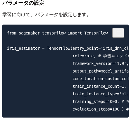
パラメータの設定
学習に向けて、パラメータを設定します。
from sagemaker.tensorflow import TensorFlow

iris_estimator = TensorFlow(entry_point='ir
                            role=role, # 学習
                            framework_version='1
                            output_path=model_a
                            code_location=custom
                            train_instance_cou
                            train_instance_typ
                            training_steps=1000,