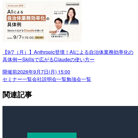
【9/7（月）】Anthropic登壇！AIによる自治体業務効率化の
具体例ーSkillsで広がるClaudeの使い方ー
開催前
2026年9月7日(月) 15:00
セミナー一覧
会社説明会一覧
勉強会一覧
関連記事