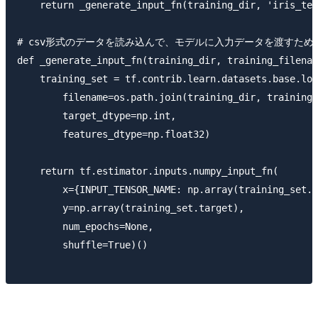
    return _generate_input_fn(training_dir, 'iris_tes
# csv形式のデータを読み込んで、モデルに入力データを渡すため
def _generate_input_fn(training_dir, training_filenam
    training_set = tf.contrib.learn.datasets.base.loa
        filename=os.path.join(training_dir, training_
        target_dtype=np.int,

        features_dtype=np.float32)

    return tf.estimator.inputs.numpy_input_fn(

        x={INPUT_TENSOR_NAME: np.array(training_set.d
        y=np.array(training_set.target),

        num_epochs=None,

        shuffle=True)()
