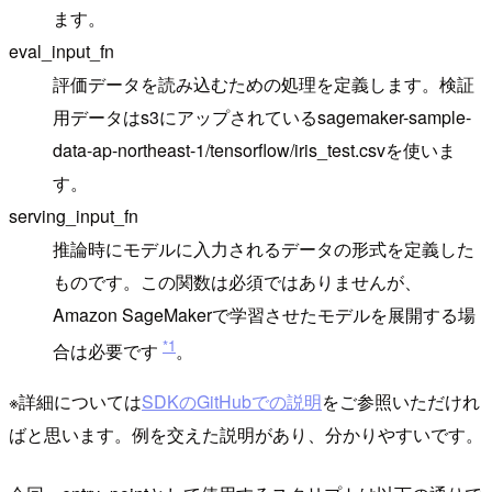
ます。
eval_input_fn
評価データを読み込むための処理を定義します。検証
用データはs3にアップされているsagemaker-sample-
data-ap-northeast-1/tensorflow/iris_test.csvを使いま
す。
serving_input_fn
推論時にモデルに入力されるデータの形式を定義した
ものです。この関数は必須ではありませんが、
Amazon SageMakerで学習させたモデルを展開する場
*1
合は必要です
。
※詳細については
SDKのGitHubでの説明
をご参照いただけれ
ばと思います。例を交えた説明があり、分かりやすいです。