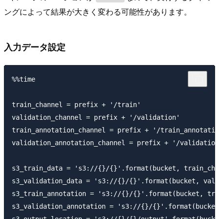
ングによって結果が大きく変わる可能性があります。
入力データ設定
%%time

train_channel = prefix + '/train'

validation_channel = prefix + '/validation'

train_annotation_channel = prefix + '/train_annotatio
validation_annotation_channel = prefix + '/validation
s3_train_data = 's3://{}/{}'.format(bucket, train_cha
s3_validation_data = 's3://{}/{}'.format(bucket, vali
s3_train_annotation = 's3://{}/{}'.format(bucket, tra
s3_validation_annotation = 's3://{}/{}'.format(bucket