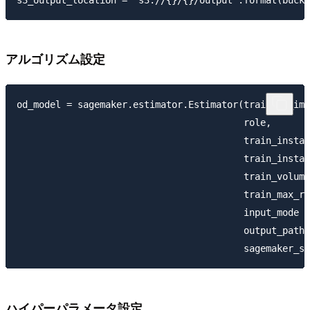
アルゴリズム設定
od_model = sagemaker.estimator.Estimator(training_ima
                                         role, 

                                         train_instan
                                         train_instan
                                         train_volume
                                         train_max_ru
                                         input_mode =
                                         output_path=
ハイパーパラメータ設定