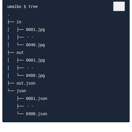
umaibo $ tree

.

├── in

│   ├── 0001.jpg

│   ├── ・・

│   └── 0040.jpg

├── out

│   ├── 0001.jpg

│   ├── ・・

│   └── 0400.jpg

├── out.json

└── json

    ├── 0001.json

    ├── ・・
