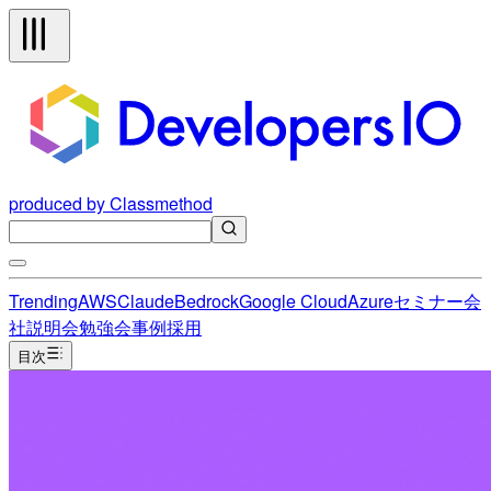
produced by Classmethod
Trending
AWS
Claude
Bedrock
Google Cloud
Azure
セミナー
会
社説明会
勉強会
事例
採用
目次