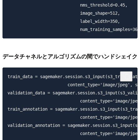
                             nms_threshold=0.45,

                             image_shape=512,

                             label_width=350,

データチャネルとアルゴリズムの間でハンドシェイク
train_data = sagemaker.session.s3_input(s3_train_data
                        content_type='image/jpeg', s3
validation_data = sagemaker.session.s3_input(s3_valid
                             content_type='image/jpeg
train_annotation = sagemaker.session.s3_input(s3_trai
                             content_type='image/jpeg
validation_annotation = sagemaker.session.s3_input(s3
                             content_type='image/jpeg