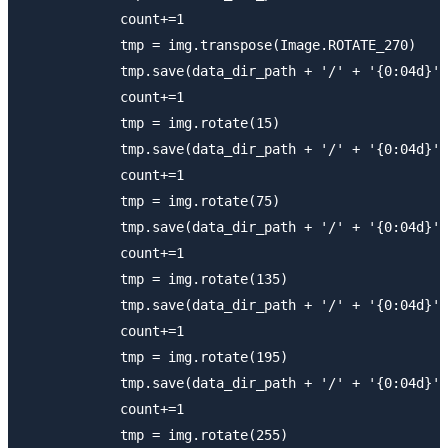
            count+=1

            tmp = img.transpose(Image.ROTATE_270)

            tmp.save(data_dir_path + '/' + '{0:04d}'.
            count+=1

            tmp = img.rotate(15)

            tmp.save(data_dir_path + '/' + '{0:04d}'.
            count+=1

            tmp = img.rotate(75)

            tmp.save(data_dir_path + '/' + '{0:04d}'.
            count+=1

            tmp = img.rotate(135)

            tmp.save(data_dir_path + '/' + '{0:04d}'.
            count+=1          

            tmp = img.rotate(195)

            tmp.save(data_dir_path + '/' + '{0:04d}'.
            count+=1

            tmp = img.rotate(255)
