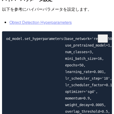
以下を参考にハイパーパラメータを設定します。
Object Detection Hyperparameters
od_model.set_hyperparameters(base_network='resnet-50'
                             use_pretrained_model=1,

                             num_classes=3,

                             mini_batch_size=16,

                             epochs=50,

                             learning_rate=0.001,

                             lr_scheduler_step='10',

                             lr_scheduler_factor=0.1,

                             optimizer='sgd',

                             momentum=0.9,

                             weight_decay=0.0005,

                             overlap_threshold=0.5,
