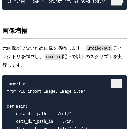
ls *.jpg | awk '{ printf "mv %s %04d.jpg\n", $0, NR }
画像増幅
元画像が少ないため画像を増幅します。
ディ
umaibo/out
レクトリを作成し、
配下で以下のスクリプトを実
umaibo
行します。
import os

from PIL import Image, ImageFilter

def main():

    data_dir_path = './out/'

    data_dir_path_in = './in/'

    file_list = os.listdir('./in/')
