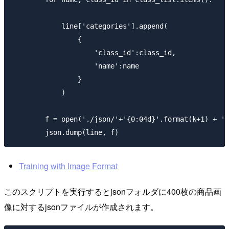
            line['categories'].append(

                {

                    'class_id':class_id,

                    'name':name

                }

            )

        f = open('./json/'+'{0:04d}'.format(k+1) + '.
Training with Image Format
このスクリプトを実行するとjsonフォルダに400枚の商品画
像に対するjsonファイルが作成されます。