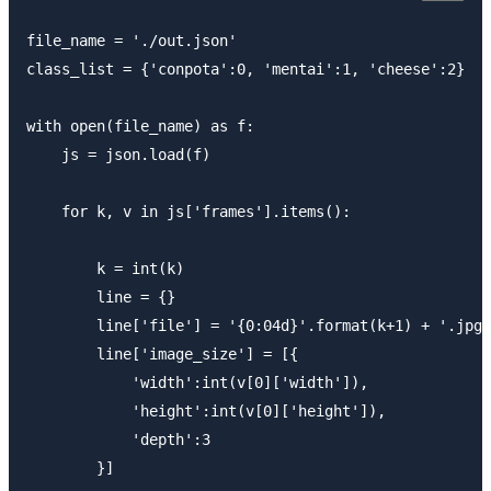
file_name = './out.json'

class_list = {'conpota':0, 'mentai':1, 'cheese':2}

with open(file_name) as f:

    js = json.load(f)

    for k, v in js['frames'].items():

        k = int(k)

        line = {}

        line['file'] = '{0:04d}'.format(k+1) + '.jpg'

        line['image_size'] = [{

            'width':int(v[0]['width']),

            'height':int(v[0]['height']),

            'depth':3

        }]
