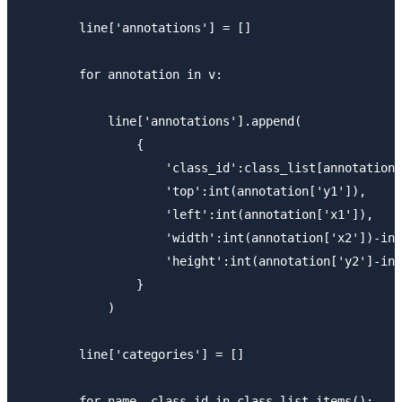
        line['annotations'] = []

        for annotation in v:

            line['annotations'].append(

                {

                    'class_id':class_list[annotation[
                    'top':int(annotation['y1']),

                    'left':int(annotation['x1']),

                    'width':int(annotation['x2'])-int
                    'height':int(annotation['y2']-int
                }

            )

        line['categories'] = []

        for name, class_id in class_list.items():
