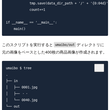
            tmp.save(data_dir_path + '/' + '{0:04d}'.
            count+=1

if __name__ == '__main__':

このスクリプトを実行すると
ディレクトリに
umaibo/out
元の画像をベースとした400枚の商品画像が作成されます。
umaibo $ tree

.

├── in

│   ├── 0001.jpg

│   ├── ・・

│   └── 0040.jpg

└── out
