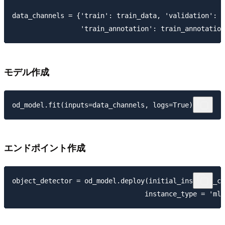
data_channels = {'train': train_data, 'validation': v
モデル作成
エンドポイント作成
object_detector = od_model.deploy(initial_instance_co