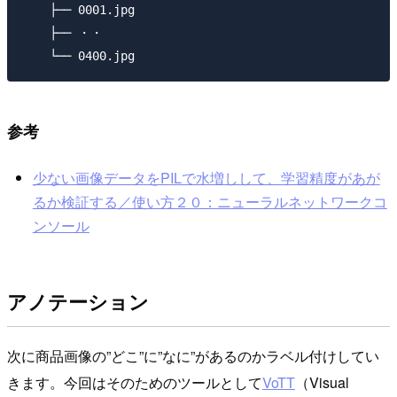
    ├── 0001.jpg

    ├── ・・

参考
少ない画像データをPILで水増しして、学習精度があが
るか検証する／使い方２０：ニューラルネットワークコ
ンソール
アノテーション
次に商品画像の”どこ”に”なに”があるのかラベル付けしてい
きます。今回はそのためのツールとして
VoTT
（Visual