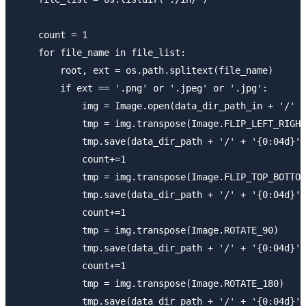
    count = 1

    for file_name in file_list:

        root, ext = os.path.splitext(file_name)

        if ext == '.png' or '.jpeg' or '.jpg':

            img = Image.open(data_dir_path_in + '/' +
            tmp = img.transpose(Image.FLIP_LEFT_RIGHT
            tmp.save(data_dir_path + '/' + '{0:04d}'.
            count+=1

            tmp = img.transpose(Image.FLIP_TOP_BOTTOM
            tmp.save(data_dir_path + '/' + '{0:04d}'.
            count+=1

            tmp = img.transpose(Image.ROTATE_90)

            tmp.save(data_dir_path + '/' + '{0:04d}'.
            count+=1

            tmp = img.transpose(Image.ROTATE_180)

            tmp.save(data_dir_path + '/' + '{0:04d}'.