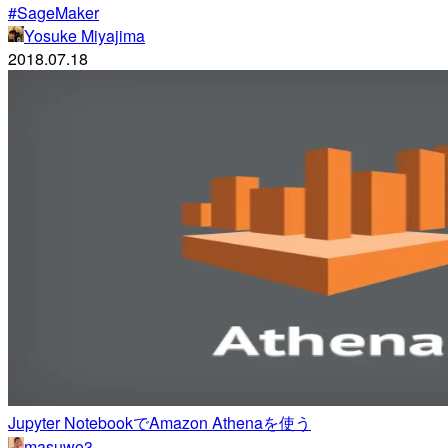
#SageMaker
Yosuke Miyajima
2018.07.18
Jupyter NotebookでAmazon Athenaを使う
masuwo3