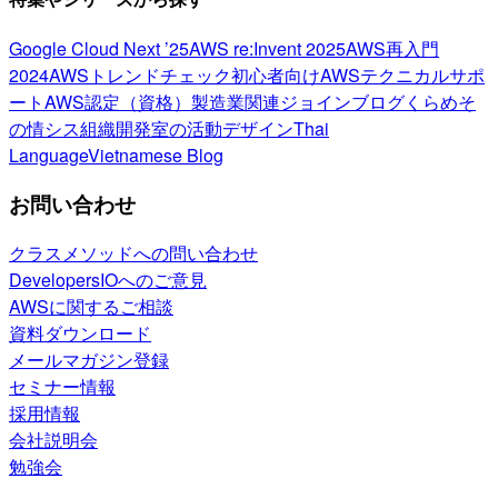
Google Cloud Next ’25
AWS re:Invent 2025
AWS再入門
2024
AWSトレンドチェック
初心者向け
AWSテクニカルサポ
ート
AWS認定（資格）
製造業関連
ジョインブログ
くらめそ
の情シス
組織開発室の活動
デザイン
Thai
Language
Vietnamese Blog
お問い合わせ
クラスメソッドへの問い合わせ
DevelopersIOへのご意見
AWSに関するご相談
資料ダウンロード
メールマガジン登録
セミナー情報
採用情報
会社説明会
勉強会