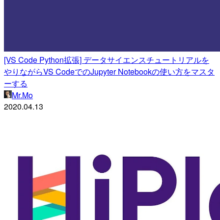
[VS Code Python拡張] データサイエンスチュートリアルを
やりながらVS CodeでのJupyter Notebookの使い方をマスタ
ーする
Mr.Mo
2020.04.13