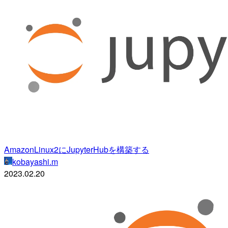
AmazonLinux2にJupyterHubを構築する
kobayashi.m
2023.02.20