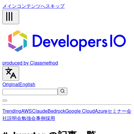
メインコンテンツへスキップ
produced by Classmethod
Original
English
Trending
AWS
Claude
Bedrock
Google Cloud
Azure
セミナー
会
社説明会
勉強会
事例
採用