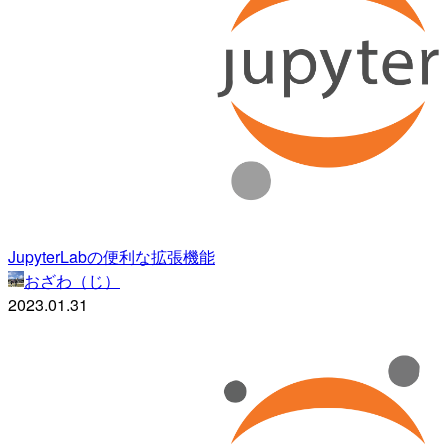
JupyterLabの便利な拡張機能
おざわ（じ）
2023.01.31