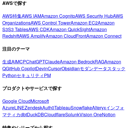
AWSで探す
AWS特集
AWS IAM
Amazon Cognito
AWS Security Hub
AWS
Organizations
AWS Control Tower
Amazon EC2
Amazon
S3
S3 Tables
AWS CDK
Amazon QuickSight
Amazon
Redshift
AWS Amplify
Amazon CloudFront
Amazon Connect
注目のテーマ
生成AI
MCP
ChatGPT
Claude
Amazon Bedrock
RAG
Amazon
Q
GitHub Copilot
Devin
Cursor
Obsidian
モダンデータスタック
Python
セキュリティ
PM
プロダクトやサービスで探す
Google Cloud
Microsoft
Azure
LINE
Zendesk
Auth0
Tableau
Snowflake
Alteryx
インフォ
マティカ
dbt
DuckDB
Cloudflare
Splunk
Vision One
Notion
特集やシリーズから探す