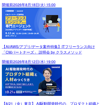
開催前
2026年8月18日(火) 15:00
【AI/AWS/アプリ/データ案件特集】ITフリーランス向け
「CMパートナーズ」 説明会 by クラスメソッド
開催前
2026年8月12日(水) 19:00
【8/21（金）東京】 AI駆動開発時代の、プロダクト組織と