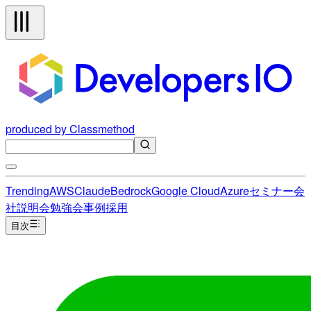
produced by Classmethod
Trending
AWS
Claude
Bedrock
Google Cloud
Azure
セミナー
会
社説明会
勉強会
事例
採用
目次