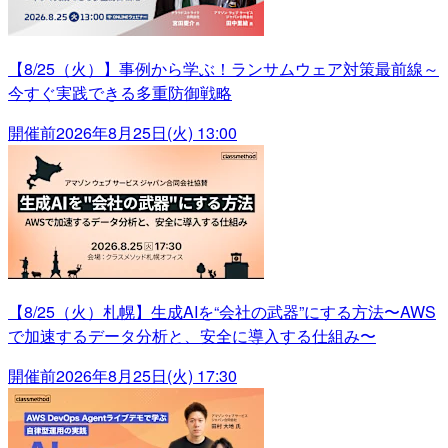
【8/25（火）】事例から学ぶ！ランサムウェア対策最前線～
今すぐ実践できる多重防御戦略
開催前
2026年8月25日(火) 13:00
【8/25（火）札幌】生成AIを“会社の武器”にする方法〜AWS
で加速するデータ分析と、安全に導入する仕組み〜
開催前
2026年8月25日(火) 17:30