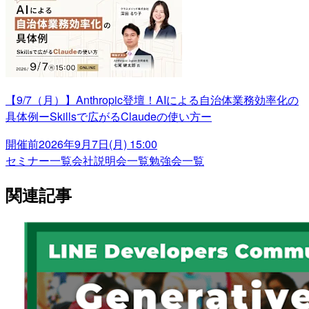
【9/7（月）】Anthropic登壇！AIによる自治体業務効率化の
具体例ーSkillsで広がるClaudeの使い方ー
開催前
2026年9月7日(月) 15:00
セミナー一覧
会社説明会一覧
勉強会一覧
関連記事