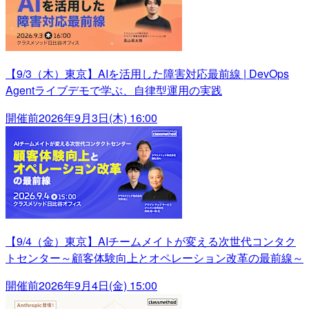
【9/3（木）東京】AIを活用した障害対応最前線 | DevOps
Agentライブデモで学ぶ、自律型運用の実践
開催前
2026年9月3日(木) 16:00
【9/4（金）東京】AIチームメイトが変える次世代コンタク
トセンター～顧客体験向上とオペレーション改革の最前線～
開催前
2026年9月4日(金) 15:00