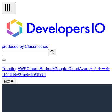
produced by Classmethod
Trending
AWS
Claude
Bedrock
Google Cloud
Azure
セミナー
会
社説明会
勉強会
事例
採用
目次