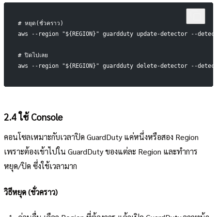
# หยุด(ชั่วคราว)
aws --region "${REGION}" guardduty update-detector --detec
# ปิดไปเลย
aws --region "${REGION}" guardduty delete-detector --detec
2.4 ใช้ Console
คอนโซลเหมาะกับเวลาปิด GuardDuty แค่หนึ่งหรือสอง Region
เพราะต้องเข้าไปใน GuardDuty ของแต่ละ Region และทำการ
หยุด/ปิด ซึ่งใช้เวลามาก
วิธีหยุด (ชั่วคราว)