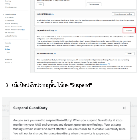
เมื่อป๊อปอัพปรากฏขึ้น ให้กด "Suspend"