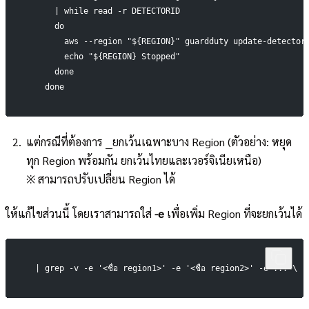
      | while read -r DETECTORID 
      do
        aws --region "${REGION}" guardduty update-detector
        echo "${REGION} Stopped"
      done
    done
แต่กรณีที่ต้องการ __ยกเว้นเฉพาะบาง Region (ตัวอย่าง: หยุด
ทุก Region พร้อมกัน ยกเว้นไทยและเวอร์จิเนียเหนือ)
※ สามารถปรับเปลี่ยน Region ได้
ให้แก้ไขส่วนนี้ โดยเราสามารถใส่
-e
เพื่อเพิ่ม Region ที่จะยกเว้นได้
  | grep -v -e '<ชื่อ region1>' -e '<ชื่อ region2>' -e ... \