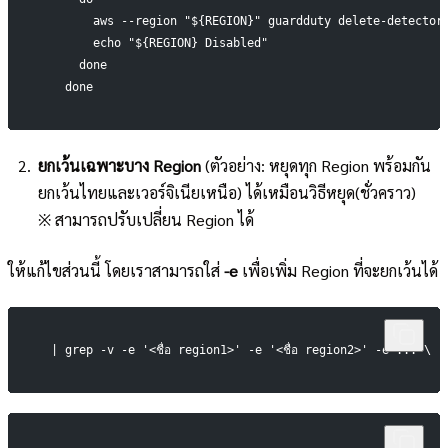
        aws --region "${REGION}" guardduty delete-detector
        echo "${REGION} Disabled"
      done
    done
ยกเว้นเฉพาะบาง Region
(ตัวอย่าง: หยุดทุก Region พร้อมกัน
ยกเว้นไทยและเวอร์จิเนียเหนือ) ได้เหมือนวิธีหยุด(ชั่วคราว)
※ สามารถปรับเปลี่ยน Region ได้
ให้แก้ไขส่วนนี้ โดยเราสามารถใส่
-e
เพื่อเพิ่ม Region ที่จะยกเว้นได้
  | grep -v -e '<ชื่อ region1>' -e '<ชื่อ region2>' -e ... \