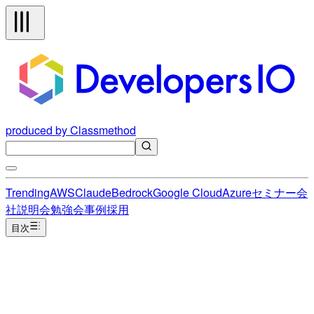
produced by Classmethod
Trending
AWS
Claude
Bedrock
Google Cloud
Azure
セミナー
会
社説明会
勉強会
事例
採用
目次