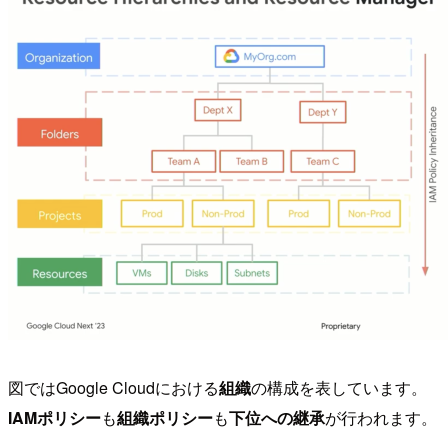
図ではGoogle Cloudにおける
組織
の構成を表しています。
IAMポリシー
も
組織ポリシー
も
下位への継承
が行われます。