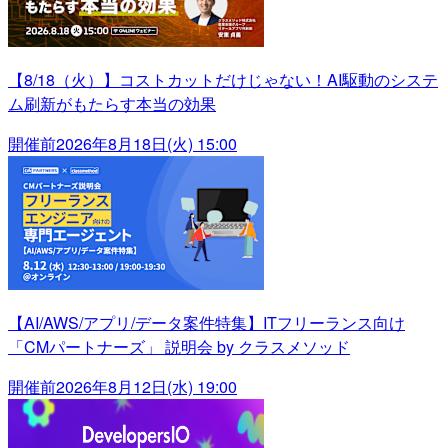
【8/18（火）】コストカットだけじゃない！AI駆動のシステ
ム刷新がもたらす本当の効果
開催前
2026年8月18日(火) 15:00
【AI/AWS/アプリ/データ案件特集】ITフリーランス向け
「CMパートナーズ」 説明会 by クラスメソッド
開催前
2026年8月12日(水) 19:00