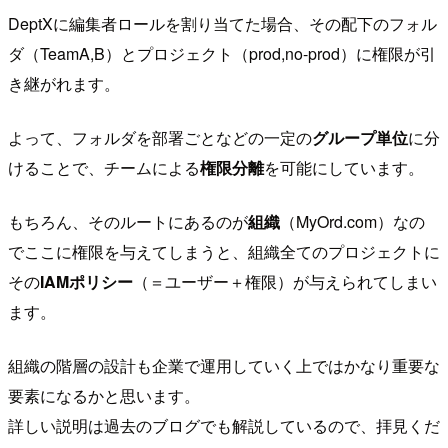
DeptXに編集者ロールを割り当てた場合、その配下のフォル
ダ（TeamA,B）とプロジェクト（prod,no-prod）に権限が引
き継がれます。
よって、フォルダを部署ごとなどの一定の
グループ単位
に分
けることで、チームによる
権限分離
を可能にしています。
もちろん、そのルートにあるのが
組織
（MyOrd.com）なの
でここに権限を与えてしまうと、組織全てのプロジェクトに
その
IAMポリシー
（＝ユーザー＋権限）が与えられてしまい
ます。
組織の階層の設計も企業で運用していく上ではかなり重要な
要素になるかと思います。
詳しい説明は過去のブログでも解説しているので、拝見くだ