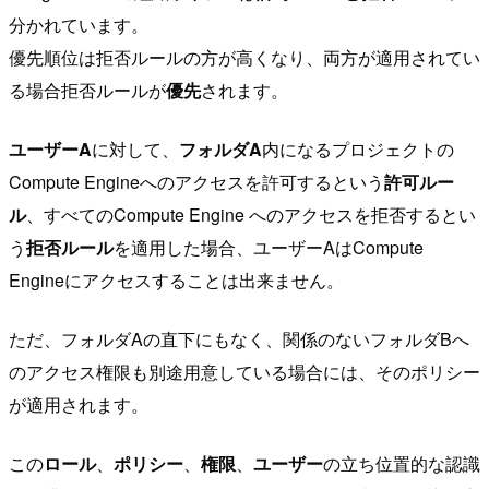
分かれています。
優先順位は拒否ルールの方が高くなり、両方が適用されてい
る場合拒否ルールが
優先
されます。
ユーザーA
に対して、
フォルダA
内になるプロジェクトの
Compute Engineへのアクセスを許可するという
許可ルー
ル
、すべてのCompute Engine へのアクセスを拒否するとい
う
拒否ルール
を適用した場合、ユーザーAはCompute
Engineにアクセスすることは出来ません。
ただ、フォルダAの直下にもなく、関係のないフォルダBへ
のアクセス権限も別途用意している場合には、そのポリシー
が適用されます。
この
ロール
、
ポリシー
、
権限
、
ユーザー
の立ち位置的な認識