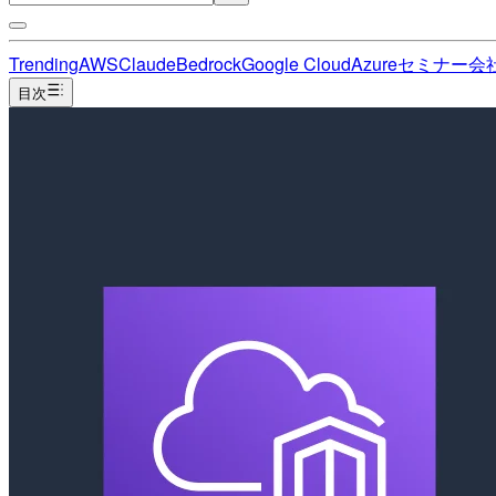
Trending
AWS
Claude
Bedrock
Google Cloud
Azure
セミナー
会
目次