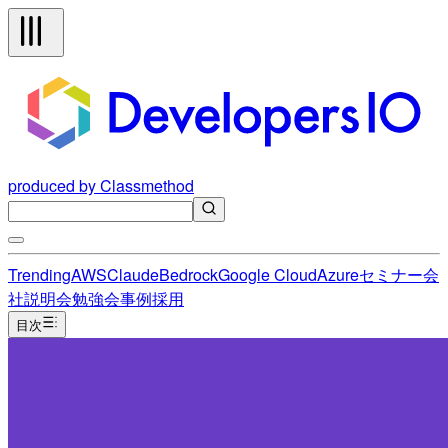
produced by Classmethod
Trending
AWS
Claude
Bedrock
Google Cloud
Azure
セミナー
会
社説明会
勉強会
事例
採用
目次