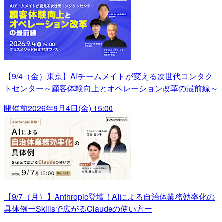
【9/4（金）東京】AIチームメイトが変える次世代コンタク
トセンター～顧客体験向上とオペレーション改革の最前線～
開催前
2026年9月4日(金) 15:00
【9/7（月）】Anthropic登壇！AIによる自治体業務効率化の
具体例ーSkillsで広がるClaudeの使い方ー