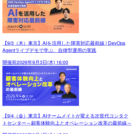
【9/3（木）東京】AIを活用した障害対応最前線 | DevOps
Agentライブデモで学ぶ、自律型運用の実践
開催前
2026年9月3日(木) 16:00
【9/4（金）東京】AIチームメイトが変える次世代コンタク
トセンター～顧客体験向上とオペレーション改革の最前線～