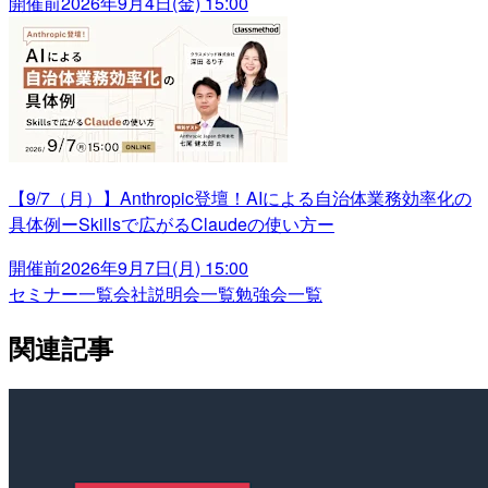
開催前
2026年9月4日(金) 15:00
【9/7（月）】Anthropic登壇！AIによる自治体業務効率化の
具体例ーSkillsで広がるClaudeの使い方ー
開催前
2026年9月7日(月) 15:00
セミナー一覧
会社説明会一覧
勉強会一覧
関連記事