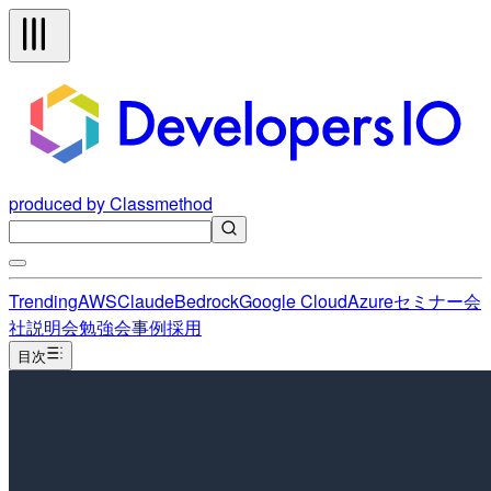
produced by Classmethod
Trending
AWS
Claude
Bedrock
Google Cloud
Azure
セミナー
会
社説明会
勉強会
事例
採用
目次