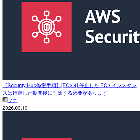
【Security Hub修復手順】[EC2.4] 停止した EC2 インスタン
スは指定した期間後に削除する必要があります
フニ
2026.03.10