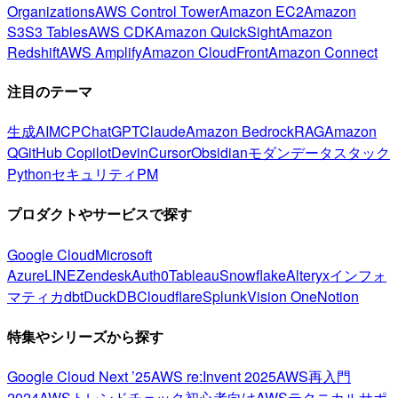
Organizations
AWS Control Tower
Amazon EC2
Amazon
S3
S3 Tables
AWS CDK
Amazon QuickSight
Amazon
Redshift
AWS Amplify
Amazon CloudFront
Amazon Connect
注目のテーマ
生成AI
MCP
ChatGPT
Claude
Amazon Bedrock
RAG
Amazon
Q
GitHub Copilot
Devin
Cursor
Obsidian
モダンデータスタック
Python
セキュリティ
PM
プロダクトやサービスで探す
Google Cloud
Microsoft
Azure
LINE
Zendesk
Auth0
Tableau
Snowflake
Alteryx
インフォ
マティカ
dbt
DuckDB
Cloudflare
Splunk
Vision One
Notion
特集やシリーズから探す
Google Cloud Next ’25
AWS re:Invent 2025
AWS再入門
2024
AWSトレンドチェック
初心者向け
AWSテクニカルサポ