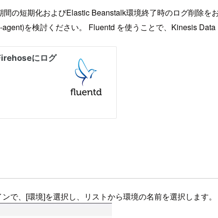
およびElastic Beanstalk環境終了時のログ削除をお勧め
nt)を検討ください。 Fluentd を使うことで、Kinesis Dat
ーションペインで、[環境]を選択し、リストから環境の名前を選択し