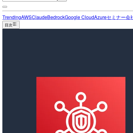
Trending
AWS
Claude
Bedrock
Google Cloud
Azure
セミナー
会
目次