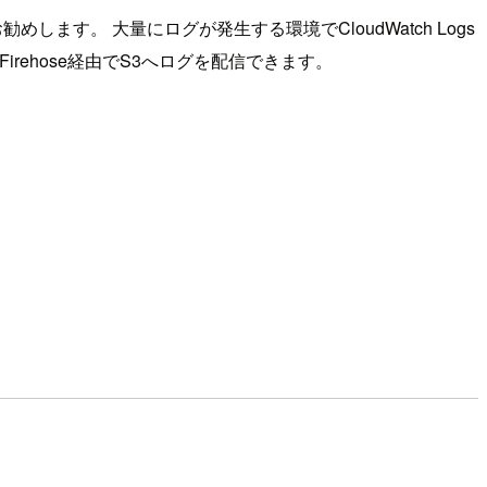
します。 大量にログが発生する環境でCloudWatch Logs
a Firehose経由でS3へログを配信できます。
ます。