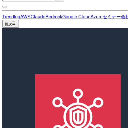
Trending
AWS
Claude
Bedrock
Google Cloud
Azure
セミナー
会
目次