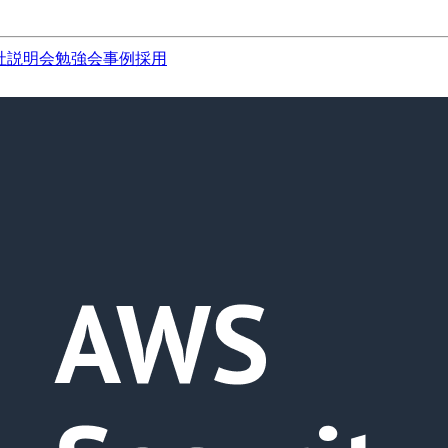
社説明会
勉強会
事例
採用