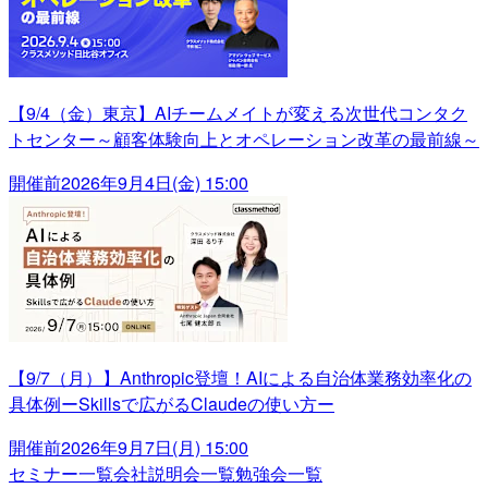
【9/4（金）東京】AIチームメイトが変える次世代コンタク
トセンター～顧客体験向上とオペレーション改革の最前線～
開催前
2026年9月4日(金) 15:00
【9/7（月）】Anthropic登壇！AIによる自治体業務効率化の
具体例ーSkillsで広がるClaudeの使い方ー
開催前
2026年9月7日(月) 15:00
セミナー一覧
会社説明会一覧
勉強会一覧