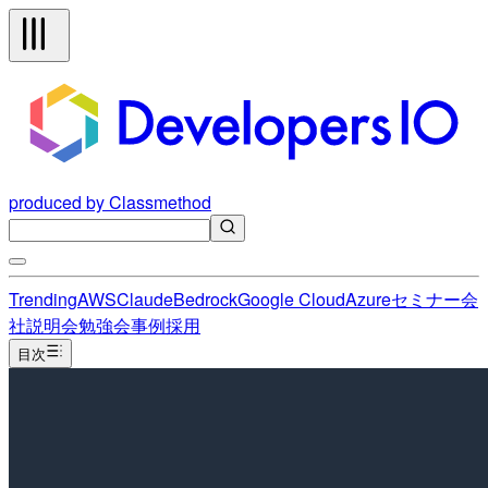
produced by Classmethod
Trending
AWS
Claude
Bedrock
Google Cloud
Azure
セミナー
会
社説明会
勉強会
事例
採用
目次