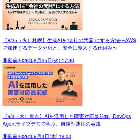
【8/25（火）札幌】生成AIを“会社の武器”にする方法〜AWS
で加速するデータ分析と、安全に導入する仕組み〜
開催前
2026年8月25日(火) 17:30
【9/3（木）東京】AIを活用した障害対応最前線 | DevOps
Agentライブデモで学ぶ、自律型運用の実践
開催前
2026年9月3日(木) 16:00