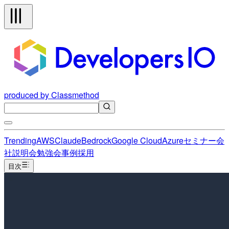
produced by Classmethod
Trending
AWS
Claude
Bedrock
Google Cloud
Azure
セミナー
会
社説明会
勉強会
事例
採用
目次