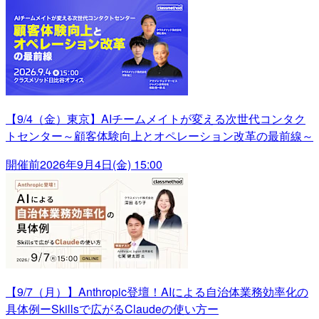
【9/4（金）東京】AIチームメイトが変える次世代コンタク
トセンター～顧客体験向上とオペレーション改革の最前線～
開催前
2026年9月4日(金) 15:00
【9/7（月）】Anthropic登壇！AIによる自治体業務効率化の
具体例ーSkillsで広がるClaudeの使い方ー