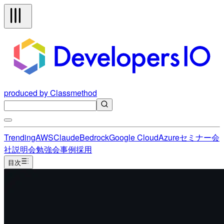
produced by Classmethod
Trending
AWS
Claude
Bedrock
Google Cloud
Azure
セミナー
会
社説明会
勉強会
事例
採用
目次