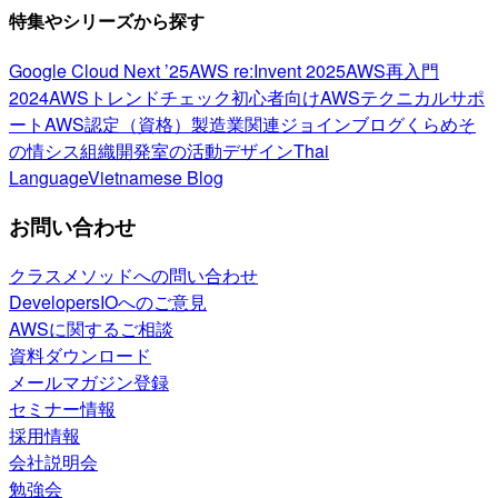
特集やシリーズから探す
Google Cloud Next ’25
AWS re:Invent 2025
AWS再入門
2024
AWSトレンドチェック
初心者向け
AWSテクニカルサポ
ート
AWS認定（資格）
製造業関連
ジョインブログ
くらめそ
の情シス
組織開発室の活動
デザイン
Thai
Language
Vietnamese Blog
お問い合わせ
クラスメソッドへの問い合わせ
DevelopersIOへのご意見
AWSに関するご相談
資料ダウンロード
メールマガジン登録
セミナー情報
採用情報
会社説明会
勉強会