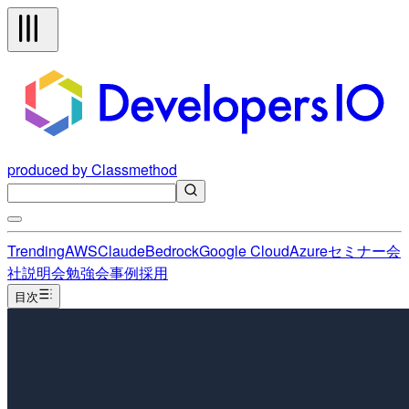
produced by Classmethod
Trending
AWS
Claude
Bedrock
Google Cloud
Azure
セミナー
会
社説明会
勉強会
事例
採用
目次