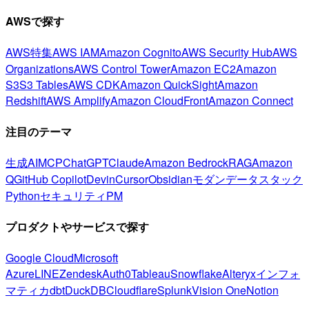
AWSで探す
AWS特集
AWS IAM
Amazon Cognito
AWS Security Hub
AWS
Organizations
AWS Control Tower
Amazon EC2
Amazon
S3
S3 Tables
AWS CDK
Amazon QuickSight
Amazon
Redshift
AWS Amplify
Amazon CloudFront
Amazon Connect
注目のテーマ
生成AI
MCP
ChatGPT
Claude
Amazon Bedrock
RAG
Amazon
Q
GitHub Copilot
Devin
Cursor
Obsidian
モダンデータスタック
Python
セキュリティ
PM
プロダクトやサービスで探す
Google Cloud
Microsoft
Azure
LINE
Zendesk
Auth0
Tableau
Snowflake
Alteryx
インフォ
マティカ
dbt
DuckDB
Cloudflare
Splunk
Vision One
Notion