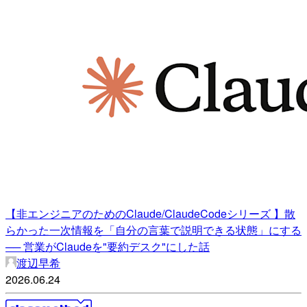
【非エンジニアのためのClaude/ClaudeCodeシリーズ 】散
らかった一次情報を「自分の言葉で説明できる状態」にする
── 営業がClaudeを"要約デスク"にした話
渡辺早希
2026.06.24