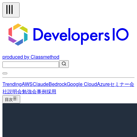
produced by Classmethod
Trending
AWS
Claude
Bedrock
Google Cloud
Azure
セミナー
会
社説明会
勉強会
事例
採用
目次