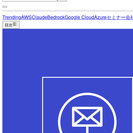
Trending
AWS
Claude
Bedrock
Google Cloud
Azure
セミナー
会
目次