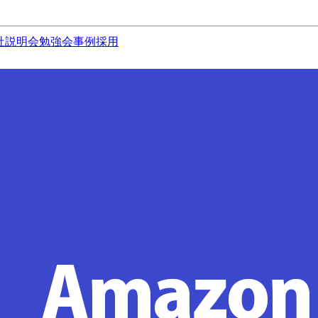
社説明会
勉強会
事例
採用