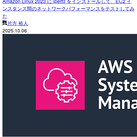
Amazon Linux 2023 に iperf3 をインストールして、EC2 イ
ンスタンス間のネットワークパフォーマンスをテストしてみ
た
片方 裕人
2025.10.06