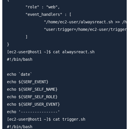
	"role" : "web",

	"event_handlers" : [

		"/home/ec2-user/alwaysreact.sh >> /home/ec2-user/alwaysreact.log",

		"user:trigger=/home/ec2-user/trigger.sh >> /home/ec2-user/trigger.log"

	]

}

[ec2-user@host1 ~]$ cat alwaysreact.sh 

#!/bin/bash

echo `date`

echo ${SERF_EVENT}

echo ${SERF_SELF_NAME} 

echo ${SERF_SELF_ROLE}

echo ${SERF_USER_EVENT}

echo '----------------'

[ec2-user@host1 ~]$ cat trigger.sh 

#!/bin/bash
