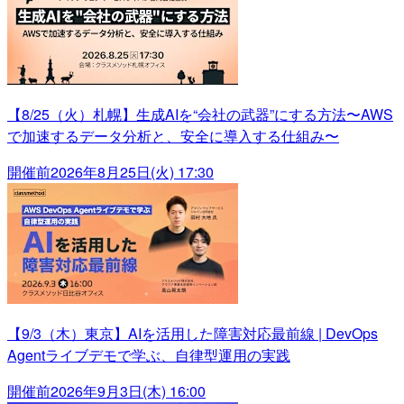
【8/25（火）札幌】生成AIを“会社の武器”にする方法〜AWS
で加速するデータ分析と、安全に導入する仕組み〜
開催前
2026年8月25日(火) 17:30
【9/3（木）東京】AIを活用した障害対応最前線 | DevOps
Agentライブデモで学ぶ、自律型運用の実践
開催前
2026年9月3日(木) 16:00