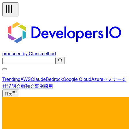
produced by Classmethod
Trending
AWS
Claude
Bedrock
Google Cloud
Azure
セミナー
会
社説明会
勉強会
事例
採用
目次