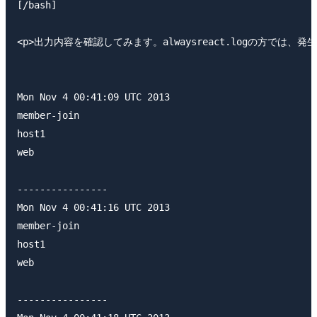
[/bash]

<p>出力内容を確認してみます。alwaysreact.logの方では、
Mon Nov 4 00:41:09 UTC 2013

member-join

host1

web

----------------

Mon Nov 4 00:41:16 UTC 2013

member-join

host1

web

----------------
