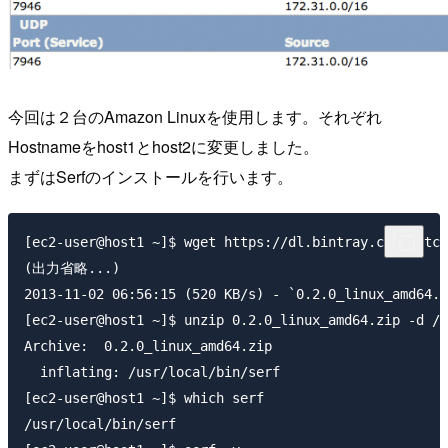
今回は２台のAmazon Linuxを使用します。それぞれ
Hostnameをhost1とhost2に変更しました。
まずはSerfのインストールを行います。
[ec2-user@host1 ~]$ wget https://dl.bintray.com/mitch
(出力省略...)

2013-11-02 06:56:15 (520 KB/s) - `0.2.0_linux_amd64
[ec2-user@host1 ~]$ unzip 0.2.0_linux_amd64.zip -d /u
Archive:  0.2.0_linux_amd64.zip

  inflating: /usr/local/bin/serf

[ec2-user@host1 ~]$ which serf

/usr/local/bin/serf
