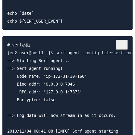
echo `date`

# serf起動

[ec2-user@host1 ~]$ serf agent -config-file=serf.conf

==> Starting Serf agent...

==> Serf agent running!

    Node name: 'ip-172-31-30-160'

    Bind addr: '0.0.0.0:7946'

     RPC addr: '127.0.0.1:7373'

    Encrypted: false

==> Log data will now stream in as it occurs:

2013/11/04 00:41:08 [INFO] Serf agent starting
