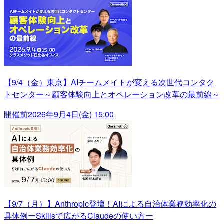
【9/4（金）東京】AIチームメイトが変える次世代コンタク
トセンター～顧客体験向上とオペレーション改革の最前線～
開催前
2026年9月4日(金) 15:00
【9/7（月）】Anthropic登壇！AIによる自治体業務効率化の
具体例ーSkillsで広がるClaudeの使い方ー