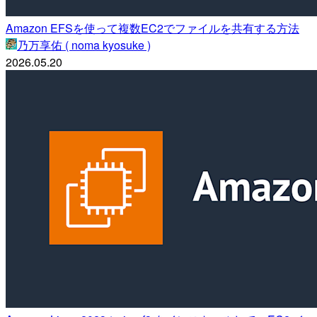
Amazon EFSを使って複数EC2でファイルを共有する方法
乃万享佑 ( noma kyosuke )
2026.05.20