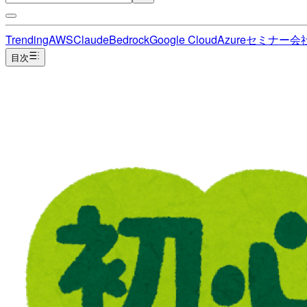
Trending
AWS
Claude
Bedrock
Google Cloud
Azure
セミナー
会
目次