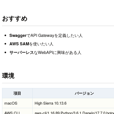
おすすめ
Swagger
でAPI Gatewayを定義したい人
AWS SAM
を使いたい人
サーバーレス
なWebAPIに興味がある人
環境
項目
バージョン
macOS
High Sierra 10.13.6
AWS CLI
aws-cli/1.16.89 Python/3.6.1 Darwin/17.7.0 boto