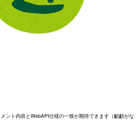
ドキュメント内容とWebAPI仕様の一致が期待できます（齟齬がな