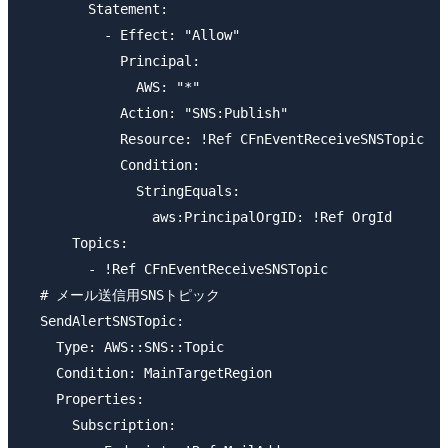
        Statement:

          - Effect: "Allow"

            Principal:

              AWS: "*"

            Action: "SNS:Publish"

            Resource: !Ref CFnEventReceiveSNSTopic

            Condition:

              StringEquals:

                aws:PrincipalOrgID: !Ref OrgId

      Topics:

        - !Ref CFnEventReceiveSNSTopic

  # メール送信用SNSトピック

  SendAlertSNSTopic:

    Type: AWS::SNS::Topic

    Condition: MainTargetRegion

    Properties:

      Subscription:
