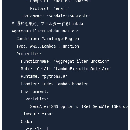
        - Endpoint: !Ref MailAddress

          Protocol: "email"

      TopicName: "SendAlertSNSTopic"

  # 通知を集約、フィルターするLambda

  AggregatFilterLambdaFunction:

    Condition: MainTargetRegion

    Type: AWS::Lambda::Function

    Properties:

      FunctionName: "AggregatFilterFunction"

      Role: !GetAtt "LambdaExecutionRole.Arn"

      Runtime: "python3.8"

      Handler: index.lambda_handler

      Environment:

        Variables:

          SendAlertSNSTopicArn: !Ref SendAlertSNSTopi
      Timeout: "180"

      Code:

        ZipFile: |
