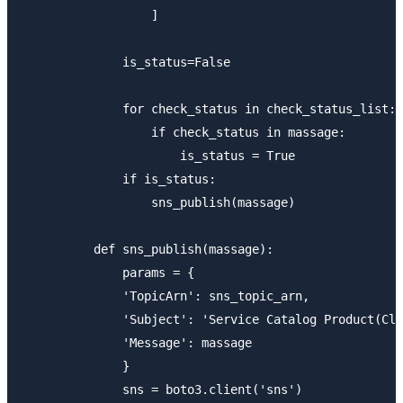
                  ]

              is_status=False

              for check_status in check_status_list:

                  if check_status in massage:

                      is_status = True

              if is_status:

                  sns_publish(massage)

          def sns_publish(massage):

              params = {

              'TopicArn': sns_topic_arn,

              'Subject': 'Service Catalog Product(Clo
              'Message': massage

              }

              sns = boto3.client('sns')
