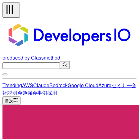
produced by Classmethod
Trending
AWS
Claude
Bedrock
Google Cloud
Azure
セミナー
会
社説明会
勉強会
事例
採用
目次