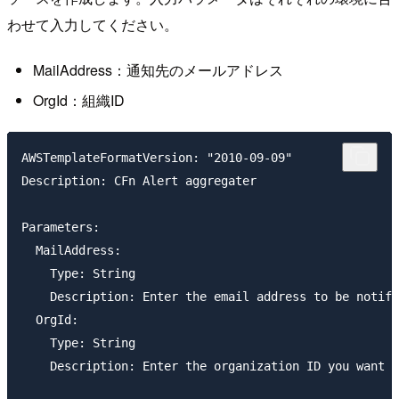
わせて入力してください。
MailAddress：通知先のメールアドレス
OrgId：組織ID
AWSTemplateFormatVersion: "2010-09-09"

Description: CFn Alert aggregater

Parameters:

  MailAddress:

    Type: String

    Description: Enter the email address to be notifi
  OrgId:

    Type: String

    Description: Enter the organization ID you want t