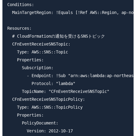
Conditions:

  MainTargetRegion: !Equals [!Ref AWS::Region, ap-nor
Resources:

  # CloudFormationの通知を受けるSNSトピック

  CFnEventReceiveSNSTopic:

    Type: AWS::SNS::Topic

    Properties:

      Subscription:

        - Endpoint: !Sub "arn:aws:lambda:ap-northeast
          Protocol: "lambda"

      TopicName: "CFnEventReceiveSNSTopic"

  CFnEventReceiveSNSTopicPolicy:

    Type: AWS::SNS::TopicPolicy

    Properties:

      PolicyDocument:

        Version: 2012-10-17
