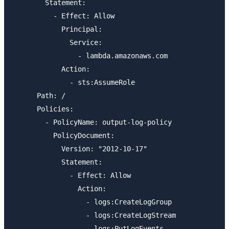
        Statement:

          - Effect: Allow

            Principal:

              Service:

                - lambda.amazonaws.com

            Action:

              - sts:AssumeRole

      Path: /

      Policies:

        - PolicyName: output-log-policy

          PolicyDocument:

            Version: "2012-10-17"

            Statement:

              - Effect: Allow

                Action:

                  - logs:CreateLogGroup

                  - logs:CreateLogStream

                  - logs:PutLogEvents
