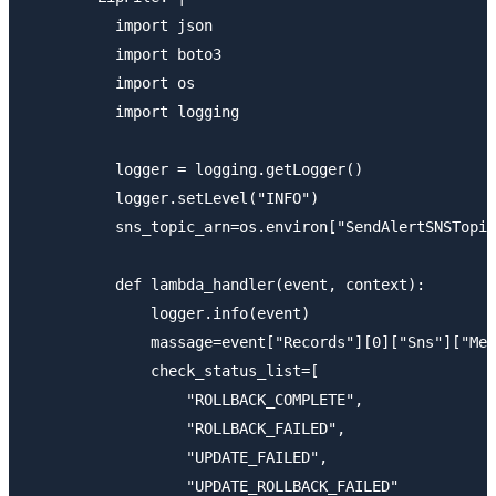
          import json

          import boto3

          import os

          import logging

          logger = logging.getLogger()

          logger.setLevel("INFO")

          sns_topic_arn=os.environ["SendAlertSNSTopic
          def lambda_handler(event, context):

              logger.info(event)

              massage=event["Records"][0]["Sns"]["Mes
              check_status_list=[

                  "ROLLBACK_COMPLETE",

                  "ROLLBACK_FAILED",

                  "UPDATE_FAILED",

                  "UPDATE_ROLLBACK_FAILED"
