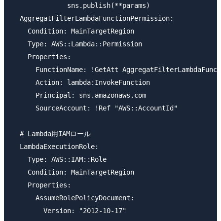
              sns.publish(**params)

  AggregatFilterLambdaFunctionPermission:

    Condition: MainTargetRegion

    Type: AWS::Lambda::Permission

    Properties:

      FunctionName: !GetAtt AggregatFilterLambdaFunct
      Action: lambda:InvokeFunction

      Principal: sns.amazonaws.com

      SourceAccount: !Ref "AWS::AccountId"

  # Lambda用IAMロール

  LambdaExecutionRole:

    Type: AWS::IAM::Role

    Condition: MainTargetRegion

    Properties:

      AssumeRolePolicyDocument:

        Version: "2012-10-17"
