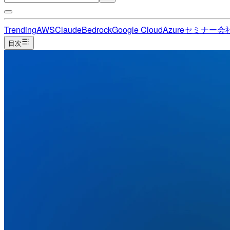
Trending
AWS
Claude
Bedrock
Google Cloud
Azure
セミナー
会
目次