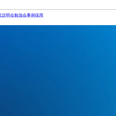
社説明会
勉強会
事例
採用