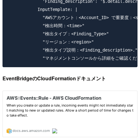
              'Finding_description': '$.detail.descri
            InputTemplate: |

              "AWSアカウント：<Account_ID> で重要度：
              "検出時間：<time>"

              "検出タイプ：<Finding_Type>"

              "リージョン：<region>"

              "検出タイプ説明：<Finding_description>."

EventBridgeのCloudFormationドキュメント