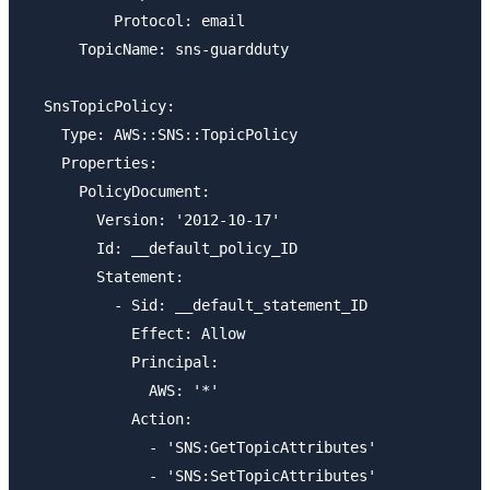
          Protocol: email

      TopicName: sns-guardduty

  SnsTopicPolicy:

    Type: AWS::SNS::TopicPolicy

    Properties: 

      PolicyDocument:

        Version: '2012-10-17'

        Id: __default_policy_ID

        Statement:

          - Sid: __default_statement_ID

            Effect: Allow

            Principal: 

              AWS: '*'

            Action: 

              - 'SNS:GetTopicAttributes'

              - 'SNS:SetTopicAttributes'
