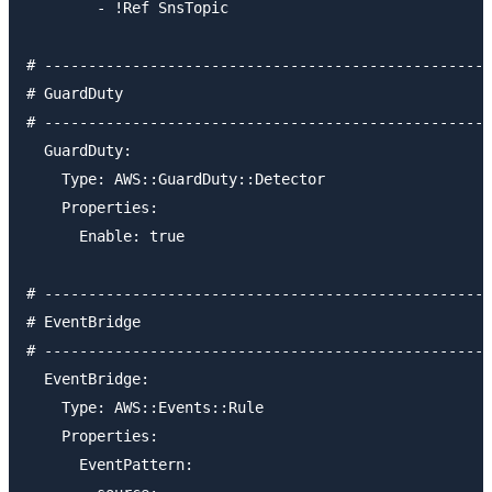
        - !Ref SnsTopic

# ---------------------------------------------------
# GuardDuty

# ---------------------------------------------------
  GuardDuty:

    Type: AWS::GuardDuty::Detector

    Properties: 

      Enable: true

# ---------------------------------------------------
# EventBridge

# ---------------------------------------------------
  EventBridge:

    Type: AWS::Events::Rule

    Properties: 

      EventPattern: 
