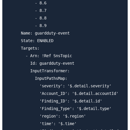
            - 8.6

            - 8.7

            - 8.8

            - 8.9

      Name: guardduty-event

      State: ENABLED

      Targets: 

        - Arn: !Ref SnsTopic

          Id: guardduty-event

          InputTransformer: 

            InputPathsMap: 

              'severity': '$.detail.severity'

              'Account_ID': '$.detail.accountId'

              'Finding_ID': '$.detail.id'

              'Finding_Type': '$.detail.type'

              'region': '$.region'

              'time': '$.time'
