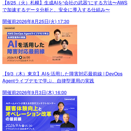
【8/25（火）札幌】生成AIを“会社の武器”にする方法〜AWS
で加速するデータ分析と、安全に導入する仕組み〜
開催前
2026年8月25日(火) 17:30
【9/3（木）東京】AIを活用した障害対応最前線 | DevOps
Agentライブデモで学ぶ、自律型運用の実践
開催前
2026年9月3日(木) 16:00