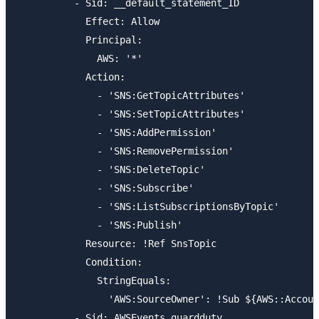
          - Sid: __default_statement_ID

            Effect: Allow

            Principal: 

              AWS: '*'

            Action: 

              - 'SNS:GetTopicAttributes'

              - 'SNS:SetTopicAttributes'

              - 'SNS:AddPermission'

              - 'SNS:RemovePermission'

              - 'SNS:DeleteTopic'

              - 'SNS:Subscribe'

              - 'SNS:ListSubscriptionsByTopic'

              - 'SNS:Publish'

            Resource: !Ref SnsTopic

            Condition: 

              StringEquals: 

                'AWS:SourceOwner': !Sub ${AWS::Accoun
          - Sid: AWSEvents_guardduty
