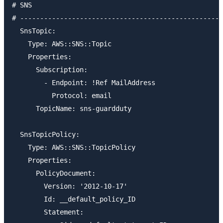
# SNS

# ---------------------------------------------------
  SnsTopic:

    Type: AWS::SNS::Topic

    Properties: 

      Subscription:

        - Endpoint: !Ref MailAddress

          Protocol: email

      TopicName: sns-guardduty

  SnsTopicPolicy:

    Type: AWS::SNS::TopicPolicy

    Properties: 

      PolicyDocument:

        Version: '2012-10-17'

        Id: __default_policy_ID

        Statement:
