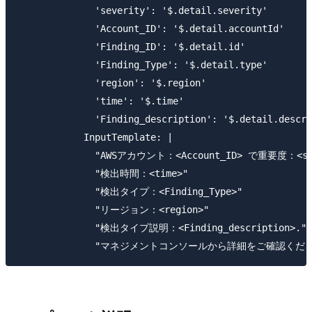
              'severity': '$.detail.severity'

              'Account_ID': '$.detail.accountId'

              'Finding_ID': '$.detail.id'

              'Finding_Type': '$.detail.type'

              'region': '$.region'

              'time': '$.time'

              'Finding_description': '$.detail.descri
            InputTemplate: |

              "AWSアカウント：<Account_ID> で重要度：
              "検出時間：<time>"

              "検出タイプ：<Finding_Type>"

              "リージョン：<region>"

              "検出タイプ説明：<Finding_description>."
