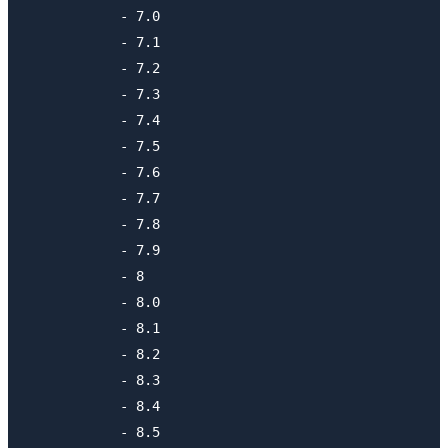
            - 7.0

            - 7.1

            - 7.2

            - 7.3

            - 7.4

            - 7.5

            - 7.6

            - 7.7

            - 7.8

            - 7.9

            - 8

            - 8.0

            - 8.1

            - 8.2

            - 8.3

            - 8.4

            - 8.5
