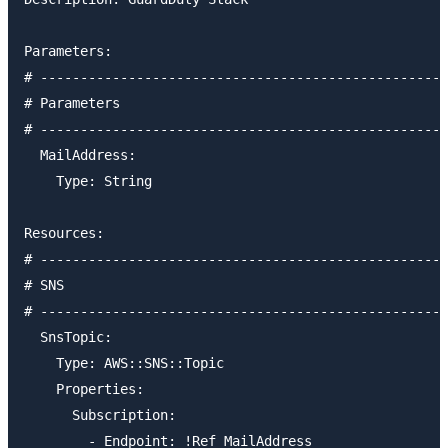
Parameters:

# ---------------------------------------------------
# Parameters

# ---------------------------------------------------
  MailAddress:

    Type: String

Resources:

# ---------------------------------------------------
# SNS

# ---------------------------------------------------
  SnsTopic:

    Type: AWS::SNS::Topic

    Properties: 

      Subscription:

        - Endpoint: !Ref MailAddress
