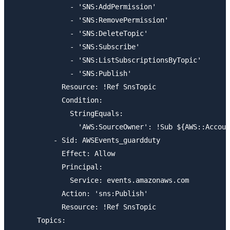
              - 'SNS:AddPermission'

              - 'SNS:RemovePermission'

              - 'SNS:DeleteTopic'

              - 'SNS:Subscribe'

              - 'SNS:ListSubscriptionsByTopic'

              - 'SNS:Publish'

            Resource: !Ref SnsTopic

            Condition: 

              StringEquals: 

                'AWS:SourceOwner': !Sub ${AWS::Accoun
          - Sid: AWSEvents_guardduty

            Effect: Allow

            Principal: 

              Service: events.amazonaws.com

            Action: 'sns:Publish'

            Resource: !Ref SnsTopic

      Topics:
