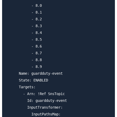
            - 8.0

            - 8.1

            - 8.2

            - 8.3

            - 8.4

            - 8.5

            - 8.6

            - 8.7

            - 8.8

            - 8.9

      Name: guardduty-event

      State: ENABLED

      Targets: 

        - Arn: !Ref SnsTopic

          Id: guardduty-event

          InputTransformer: 

            InputPathsMap: 
