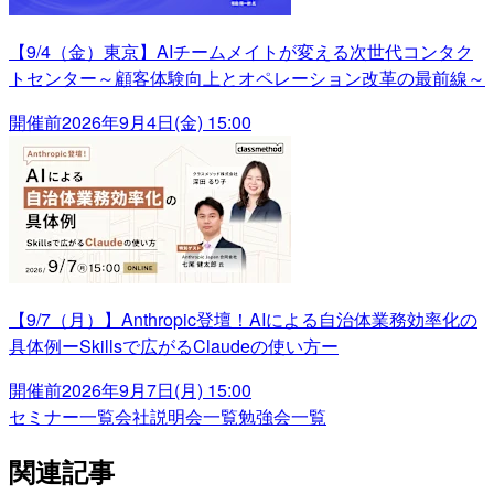
【9/4（金）東京】AIチームメイトが変える次世代コンタク
トセンター～顧客体験向上とオペレーション改革の最前線～
開催前
2026年9月4日(金) 15:00
【9/7（月）】Anthropic登壇！AIによる自治体業務効率化の
具体例ーSkillsで広がるClaudeの使い方ー
開催前
2026年9月7日(月) 15:00
セミナー一覧
会社説明会一覧
勉強会一覧
関連記事