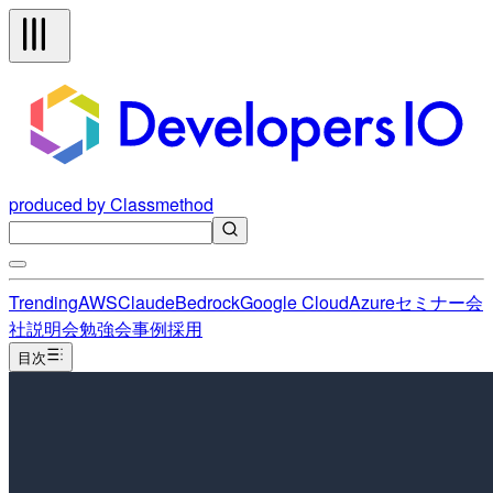
produced by Classmethod
Trending
AWS
Claude
Bedrock
Google Cloud
Azure
セミナー
会
社説明会
勉強会
事例
採用
目次