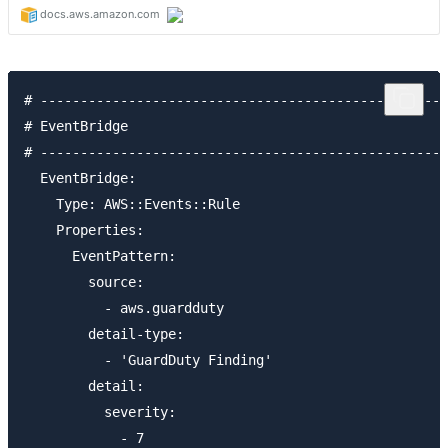
# ---------------------------------------------------
# EventBridge

# ---------------------------------------------------
  EventBridge:

    Type: AWS::Events::Rule

    Properties: 

      EventPattern: 

        source: 

          - aws.guardduty

        detail-type: 

          - 'GuardDuty Finding'

        detail: 

          severity:

            - 7
