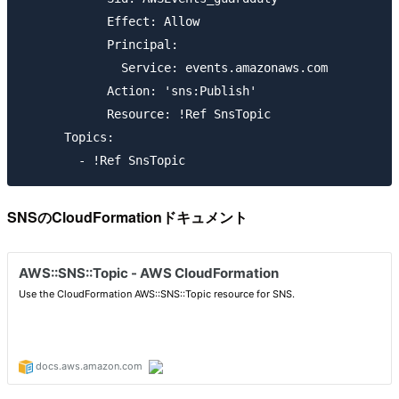
            Effect: Allow

            Principal: 

              Service: events.amazonaws.com

            Action: 'sns:Publish'

            Resource: !Ref SnsTopic

      Topics:

SNSのCloudFormationドキュメント