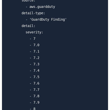
        source: 

          - aws.guardduty

        detail-type: 

          - 'GuardDuty Finding'

        detail: 

          severity:

            - 7

            - 7.0

            - 7.1

            - 7.2

            - 7.3

            - 7.4

            - 7.5

            - 7.6

            - 7.7

            - 7.8

            - 7.9

            - 8
