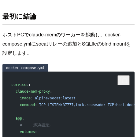
最初に結論
ホストPCでclaude-memのワーカーを起動し、docker-
compose.ymlにsocatリレーの追加とSQLiteのbind mountを
設定します。
docker-compose.yml
services
:
  claude-mem-proxy
:
    image
: 
alpine/socat:latest
    command
: 
TCP-LISTEN:37777,fork,reuseaddr TCP:host.dock
  app
:
    # ...（既存設定）
    volumes
: