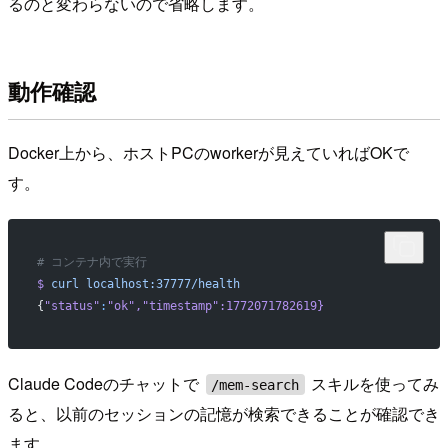
るのと変わらないので省略します。
動作確認
Docker上から、ホストPCのworkerが見えていればOKで
す。
# コンテナ内で実行
$
 curl
 localhost:37777/health
{
"status"
:
"ok"
,
"timestamp"
:1772071782619}
Claude Codeのチャットで
スキルを使ってみ
/mem-search
ると、以前のセッションの記憶が検索できることが確認でき
ます。