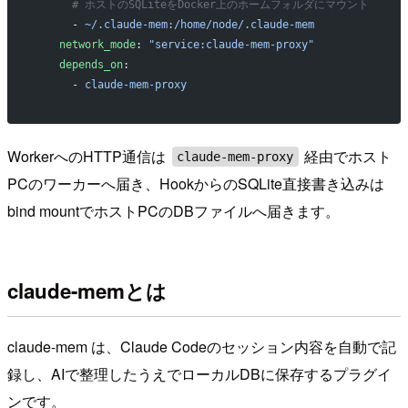
      # ホストのSQLiteをDocker上のホームフォルダにマウント
      - 
~/.claude-mem:/home/node/.claude-mem
    network_mode
: 
"service:claude-mem-proxy"
    depends_on
:
      - 
claude-mem-proxy
WorkerへのHTTP通信は
経由でホスト
claude-mem-proxy
PCのワーカーへ届き、HookからのSQLite直接書き込みは
bind mountでホストPCのDBファイルへ届きます。
claude-memとは
claude-mem は、Claude Codeのセッション内容を自動で記
録し、AIで整理したうえでローカルDBに保存するプラグイ
ンです。