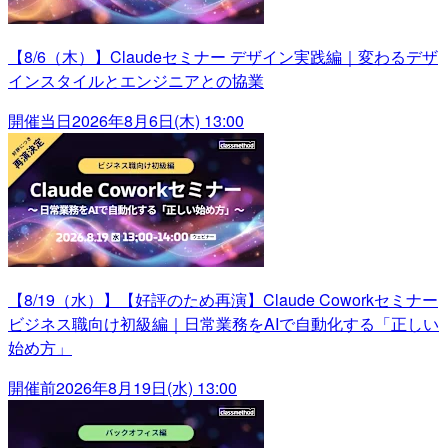
【8/6（木）】Claudeセミナー デザイン実践編｜変わるデザ
インスタイルとエンジニアとの協業
開催当日
2026年8月6日(木) 13:00
【8/19（水）】【好評のため再演】Claude Coworkセミナー
ビジネス職向け初級編｜日常業務をAIで自動化する「正しい
始め方」
開催前
2026年8月19日(水) 13:00