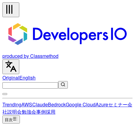
produced by Classmethod
Original
English
Trending
AWS
Claude
Bedrock
Google Cloud
Azure
セミナー
会
社説明会
勉強会
事例
採用
目次