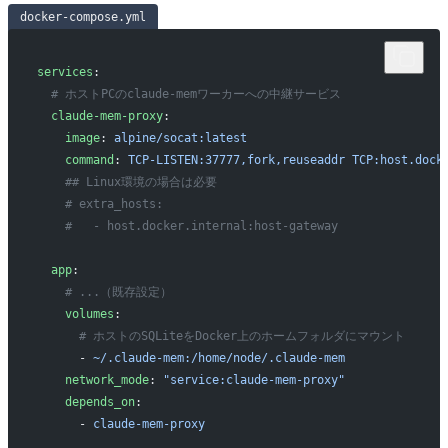
docker-compose.yml
services
:
  # ホストPCのclaude-memワーカーへの中継サービス
  claude-mem-proxy
:
    image
: 
alpine/socat:latest
    command
: 
TCP-LISTEN:37777,fork,reuseaddr TCP:host.dock
    ## Linux環境の場合は必要
    # extra_hosts:
    #   - host.docker.internal:host-gateway
  app
:
    # ...（既存設定）
    volumes
:
      # ホストのSQLiteをDocker上のホームフォルダにマウント
      - 
~/.claude-mem:/home/node/.claude-mem
    network_mode
: 
"service:claude-mem-proxy"
    depends_on
:
      - 
claude-mem-proxy