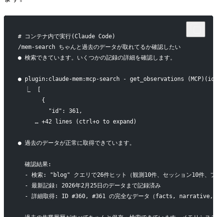
# コンテナ内で実行(Claude Code)
/mem-search ちゃんと過去のデータが取れてるか確認したい
● 検索できています。いくつかの記録の詳細を確認します。
● plugin:claude-mem:mcp-search - get_observations (MCP)(id
  ⎿  [
       {
         "id": 361,
     … +42 lines (ctrl+o to expand)
● 過去のデータが正常に取得できています。
  確認結果:
  - 検索: "blog" クエリで26件ヒット（観測10件、セッション10件、
  - 最新記録: 2026年2月25日のデータまで記録済み
  - 詳細取得: ID #360, #361 の完全なデータ（facts, narrativ