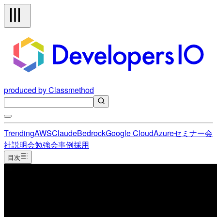
produced by Classmethod
Trending
AWS
Claude
Bedrock
Google Cloud
Azure
セミナー
会
社説明会
勉強会
事例
採用
目次