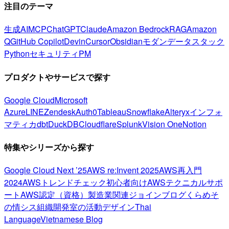
注目のテーマ
生成AI
MCP
ChatGPT
Claude
Amazon Bedrock
RAG
Amazon
Q
GitHub Copilot
Devin
Cursor
Obsidian
モダンデータスタック
Python
セキュリティ
PM
プロダクトやサービスで探す
Google Cloud
Microsoft
Azure
LINE
Zendesk
Auth0
Tableau
Snowflake
Alteryx
インフォ
マティカ
dbt
DuckDB
Cloudflare
Splunk
Vision One
Notion
特集やシリーズから探す
Google Cloud Next ’25
AWS re:Invent 2025
AWS再入門
2024
AWSトレンドチェック
初心者向け
AWSテクニカルサポ
ート
AWS認定（資格）
製造業関連
ジョインブログ
くらめそ
の情シス
組織開発室の活動
デザイン
Thai
Language
Vietnamese Blog