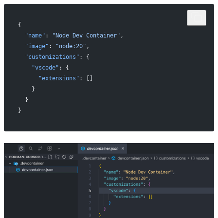
{
  "name"
: 
"Node Dev Container"
,
  "image"
: 
"node:20"
,
  "customizations"
: {
    "vscode"
: {
      "extensions"
: []
    }
  }
}