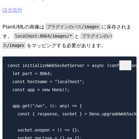
該当箇所
PlantUMLの画像は
に保存されま
プラグインのパス/images
す。
と
localhost:8064/images/*
プラグインのパ
をマッピングする必要があります。
ス/images
const initializeWebSocketServer = async (config: Conf
  let port = 8064;

  const hostname = "localhost";

  const app = new Hono();

  app.get("/ws", (c: any) => {

    const { response, socket } = Deno.upgradeWebSocke
    socket.onopen = () => {};

    socket.onclose = () => {};
