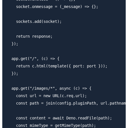
    socket.onmessage = (_message) => {};

    sockets.add(socket);

    return response;

  });

  app.get("/", (c) => {

    return c.html(template({ port: port }));

  });

  app.get("/images/*", async (c) => {

    const url = new URL(c.req.url);

    const path = join(config.pluginPath, url.pathname
    const content = await Deno.readFile(path);

    const mimeType = getMimeType(path);
