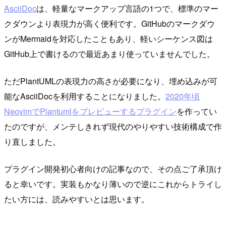
AsciiDoc
は、軽量なマークアップ言語の1つで、標準のマー
クダウンより表現力が高く便利です。GitHubのマークダウ
ンがMermaidを対応したこともあり、軽いシーケンス図は
GitHub上で書けるので最近あまり使っていませんでした。
ただPlantUMLの表現力の高さが必要になり、埋め込みが可
能なAsciiDocを利用することになりました。
2020年頃
NeovimでPlantumlをプレビューするプラグイン
を作ってい
たのですが、メンテしきれず現代のやりやすい技術構成で作
り直しました。
プラグイン開発初心者向けの記事なので、その点ご了承頂け
ると幸いです。実装もかなり薄いので逆にこれからトライし
たい方には、読みやすいとは思います。