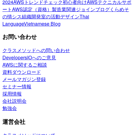
2024
AWSトレンドチェック
初心者向け
AWSテクニカルサポ
ート
AWS認定（資格）
製造業関連
ジョインブログ
くらめそ
の情シス
組織開発室の活動
デザイン
Thai
Language
Vietnamese Blog
お問い合わせ
クラスメソッドへの問い合わせ
DevelopersIOへのご意見
AWSに関するご相談
資料ダウンロード
メールマガジン登録
セミナー情報
採用情報
会社説明会
勉強会
運営会社