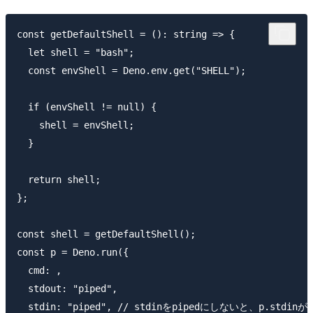
const getDefaultShell = (): string => {

  let shell = "bash";

  const envShell = Deno.env.get("SHELL");

  if (envShell != null) {

    shell = envShell;

  }

  return shell;

};

const shell = getDefaultShell();

const p = Deno.run({

  cmd: ,

  stdout: "piped",

  stdin: "piped", // stdinをpipedにしないと、