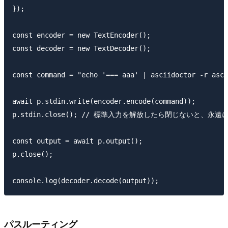
});

const encoder = new TextEncoder();

const decoder = new TextDecoder();

const command = "echo '=== aaa' | asciidoctor -r asci
await p.stdin.write(encoder.encode(command));

p.stdin.close(); // 標準入力を解放したら閉じないと、
const output = await p.output();

p.close();

パスルーティング