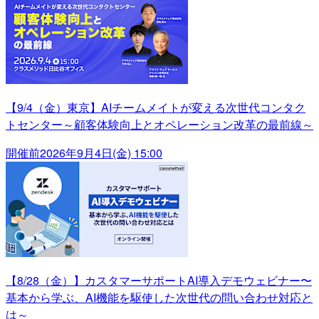
【9/4（金）東京】AIチームメイトが変える次世代コンタク
トセンター～顧客体験向上とオペレーション改革の最前線～
開催前
2026年9月4日(金) 15:00
【8/28（金）】カスタマーサポートAI導入デモウェビナー〜
基本から学ぶ、AI機能を駆使した次世代の問い合わせ対応と
は～