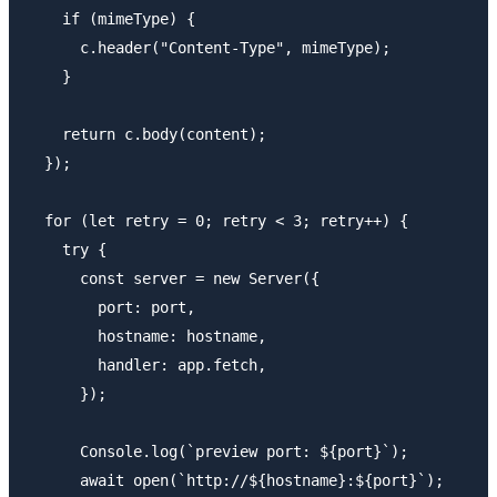
    if (mimeType) {

      c.header("Content-Type", mimeType);

    }

    return c.body(content);

  });

  for (let retry = 0; retry < 3; retry++) {

    try {

      const server = new Server({

        port: port,

        hostname: hostname,

        handler: app.fetch,

      });

      Console.log(`preview port: ${port}`);

      await open(`http://${hostname}:${port}`);
