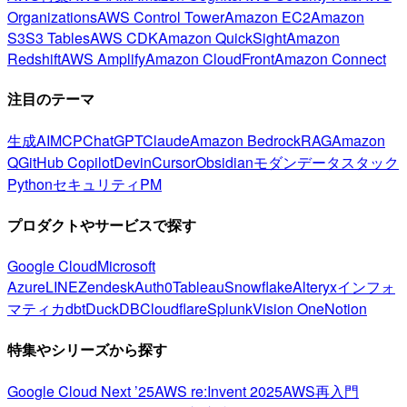
Organizations
AWS Control Tower
Amazon EC2
Amazon
S3
S3 Tables
AWS CDK
Amazon QuickSight
Amazon
Redshift
AWS Amplify
Amazon CloudFront
Amazon Connect
注目のテーマ
生成AI
MCP
ChatGPT
Claude
Amazon Bedrock
RAG
Amazon
Q
GitHub Copilot
Devin
Cursor
Obsidian
モダンデータスタック
Python
セキュリティ
PM
プロダクトやサービスで探す
Google Cloud
Microsoft
Azure
LINE
Zendesk
Auth0
Tableau
Snowflake
Alteryx
インフォ
マティカ
dbt
DuckDB
Cloudflare
Splunk
Vision One
Notion
特集やシリーズから探す
Google Cloud Next ’25
AWS re:Invent 2025
AWS再入門