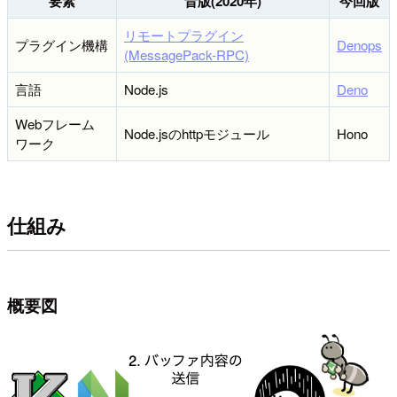
要素
昔版(2020年)
今回版
リモートプラグイン
プラグイン機構
Denops
(MessagePack-RPC)
言語
Node.js
Deno
Webフレーム
Node.jsのhttpモジュール
Hono
ワーク
仕組み
概要図