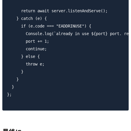
      return await server.listenAndServe();

    } catch (e) {

      if (e.code === "EADDRINUSE") {

        Console.log(`already in use ${port} port. ret
        port += 1;

        continue;

      } else {

        throw e;

      }

    }

  }

};
