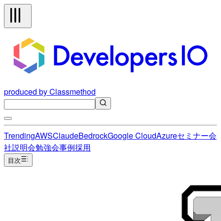
produced by Classmethod
Trending
AWS
Claude
Bedrock
Google Cloud
Azure
セミナー
会
社説明会
勉強会
事例
採用
目次