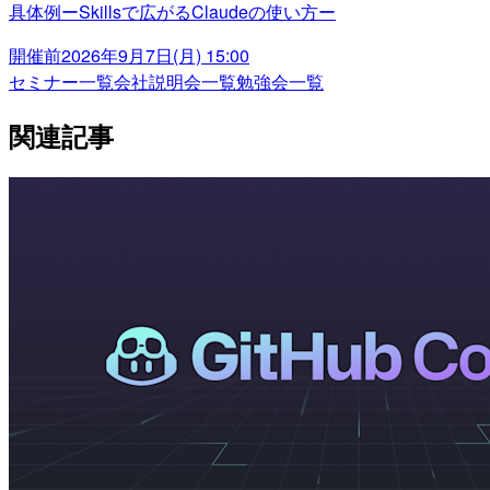
具体例ーSkillsで広がるClaudeの使い方ー
開催前
2026年9月7日(月) 15:00
セミナー一覧
会社説明会一覧
勉強会一覧
関連記事