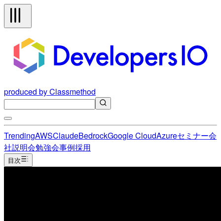
produced by Classmethod
Trending
AWS
Claude
Bedrock
Google Cloud
Azure
セミナー
会
社説明会
勉強会
事例
採用
目次