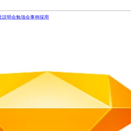
社説明会
勉強会
事例
採用