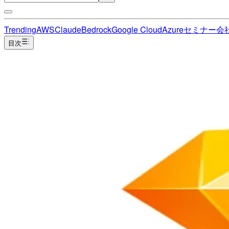
Trending
AWS
Claude
Bedrock
Google Cloud
Azure
セミナー
会
目次