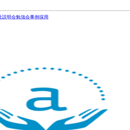
社説明会
勉強会
事例
採用