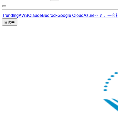
Trending
AWS
Claude
Bedrock
Google Cloud
Azure
セミナー
会
目次