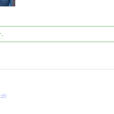
す。
ング)