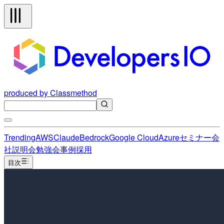
produced by Classmethod
Trending
AWS
Claude
Bedrock
Google Cloud
Azure
セミナー
会
社説明会
勉強会
事例
採用
目次