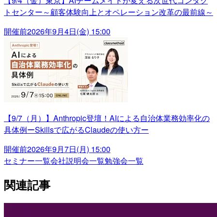
【9/4（金）東京】AIチームメイトが変える次世代コンタク
トセンター～顧客体験向上とオペレーション改革の最前線～
開催前
2026年9月4日(金) 15:00
【9/7（月）】Anthropic登壇！AIによる自治体業務効率化の
具体例ーSkillsで広がるClaudeの使い方ー
開催前
2026年9月7日(月) 15:00
セミナー一覧
会社説明会一覧
勉強会一覧
関連記事