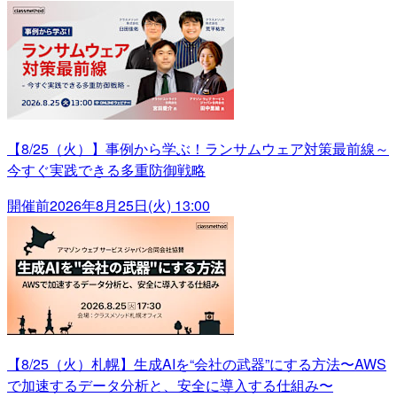
【8/25（火）】事例から学ぶ！ランサムウェア対策最前線～
今すぐ実践できる多重防御戦略
開催前
2026年8月25日(火) 13:00
【8/25（火）札幌】生成AIを“会社の武器”にする方法〜AWS
で加速するデータ分析と、安全に導入する仕組み〜