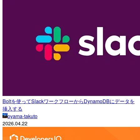
Boltを使ってSlackワークフローからDynamoDBにデータを
挿入する
oyama-takuto
2026.04.22