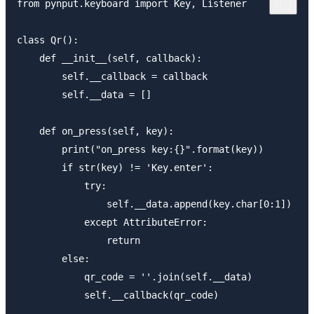
from pynput.keyboard import Key, Listener

class Qr():

    def __init__(self, callback):

        self.__callback = callback

        self.__data = []

    def on_press(self, key):

        print("on_press key:{}".format(key))

        if str(key) != 'Key.enter':

            try:

                self.__data.append(key.char[0:1])

            except AttributeError:

                return

        else:

            qr_code = ''.join(self.__data)

            self.__callback(qr_code)
