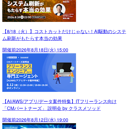
【8/18（火）】コストカットだけじゃない！AI駆動のシステ
ム刷新がもたらす本当の効果
開催前
2026年8月18日(火) 15:00
【AI/AWS/アプリ/データ案件特集】ITフリーランス向け
「CMパートナーズ」 説明会 by クラスメソッド
開催前
2026年8月12日(水) 19:00