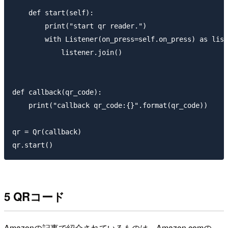
    def start(self):

        print("start qr reader.")

        with Listener(on_press=self.on_press) as list
            listener.join()

def callback(qr_code):

    print("callback qr_code:{}".format(qr_code))

qr = Qr(callback)

5 QRコード
Amazonの記事で紹介されているものは、Amazon.comの