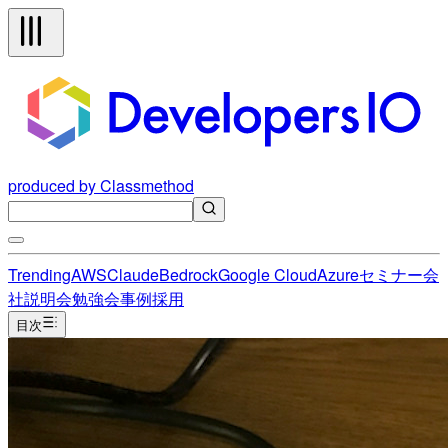
produced by Classmethod
Trending
AWS
Claude
Bedrock
Google Cloud
Azure
セミナー
会
社説明会
勉強会
事例
採用
目次