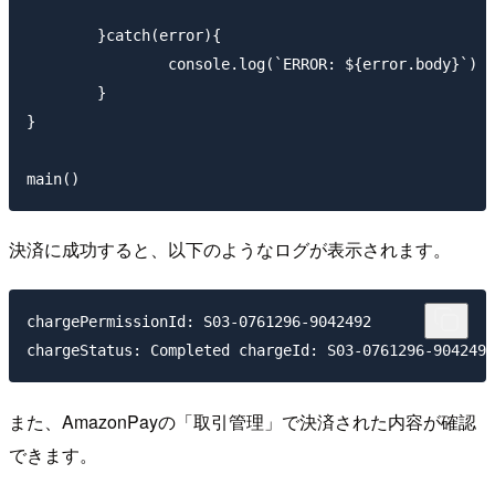
	}catch(error){

		console.log(`ERROR: ${error.body}`)

	}

}

決済に成功すると、以下のようなログが表示されます。
chargePermissionId: S03-0761296-9042492

また、AmazonPayの「取引管理」で決済された内容が確認
できます。