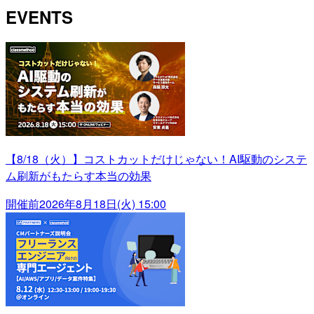
EVENTS
【8/18（火）】コストカットだけじゃない！AI駆動のシステ
ム刷新がもたらす本当の効果
開催前
2026年8月18日(火) 15:00