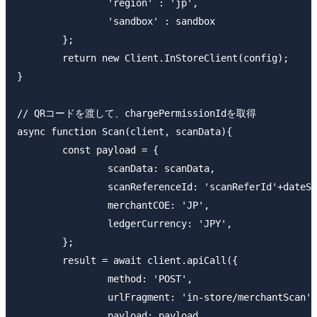
		'region' : 'jp',

		'sandbox' : sandbox

	};

	return new Client.InStoreClient(config);

}

// QRコードを渡して、chargePermissionIdを取得

async function Scan(client, scanData){

	const payload = {

		scanData: scanData,

		scanReferenceId: 'scanReferId'+dateStr(),

		merchantCOE: 'JP',

		ledgerCurrency: 'JPY',

	};

	result = await client.apiCall({

		method: 'POST',

		urlFragment: 'in-store/merchantScan',

		payload: payload,
