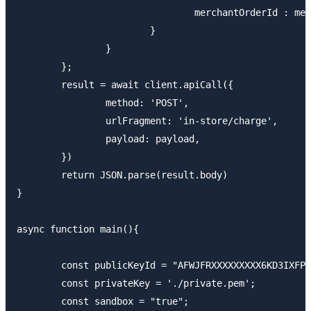
				merchantOrderId : merchantOrderId

			}

		}

	};

	result = await client.apiCall({

		method: 'POST',

		urlFragment: 'in-store/charge',

		payload: payload,

	})

	return JSON.parse(result.body)

}

async function main(){

	const publicKeyId = "AFWJFRXXXXXXXXX6KD3IXFPC";

	const privateKey = './private.pem';

	const sandbox = "true";
