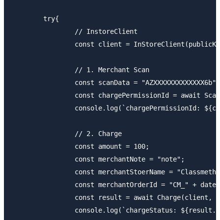
	try{

		// InstoreClient

		const client = InStoreClient(publicKeyId, privateKey, sandbox);

		// 1. Merchant Scan

		const scanData = "AZXXXXXXXXXXXXX6b";

		const chargePermissionId = await Scan(client, scanData)

		console.log(`chargePermissionId: ${chargePermissionId}`)

		// 2. Charge

		const amount = 100;

		const merchantNote = "note";

		const merchantStoerName = "Classmethod";

		const merchantOrderId = "CM_" + dateStr();

		const result = await Charge(client, chargePermissionId, amount, merchantNote, merchantStoerName, merchantOrderId);

		console.log(`chargeStatus: ${result.chargeStatus.state} chargeId: ${result.chargeId}`)
