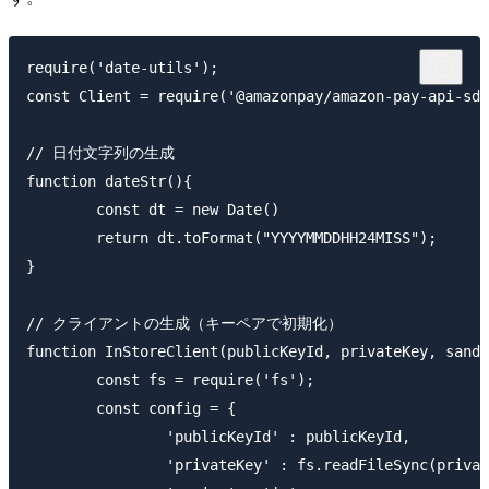
require('date-utils');

const Client = require('@amazonpay/amazon-pay-api-sdk
// 日付文字列の生成

function dateStr(){

	const dt = new Date()

	return dt.toFormat("YYYYMMDDHH24MISS");

}

// クライアントの生成（キーペアで初期化）

function InStoreClient(publicKeyId, privateKey, sandb
	const fs = require('fs');

	const config = {

		'publicKeyId' : publicKeyId,

		'privateKey' : fs.readFileSync(privateKey),
