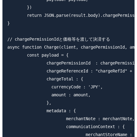
	})

	return JSON.parse(result.body).chargePermissionId

}

// chargePermissionIdと価格等を渡して決済する

async function Charge(client, chargePermissionId, amo
	const payload = {

		chargePermissionId  : chargePermissionId,

		chargeReferenceId : "chargeRefId" + dateStr(),

		chargeTotal : {

		  currencyCode : 'JPY',

		  amount : amount,

		},

		metadata : {

			merchantNote : merchantNote,

			communicationContext : {

				merchantStoreName : merchantStoerName,
