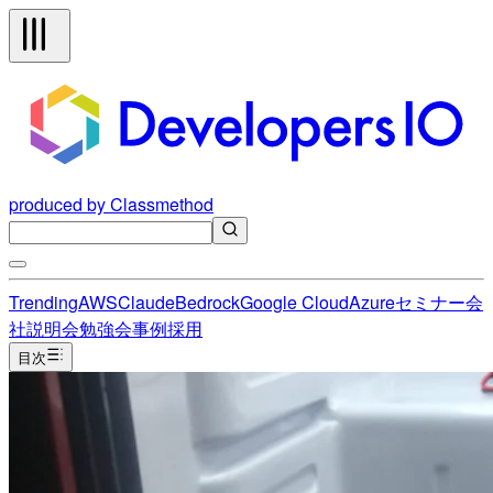
produced by Classmethod
Trending
AWS
Claude
Bedrock
Google Cloud
Azure
セミナー
会
社説明会
勉強会
事例
採用
目次