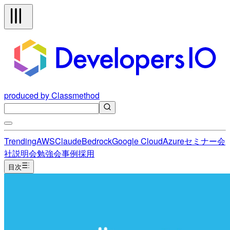
produced by Classmethod
Trending
AWS
Claude
Bedrock
Google Cloud
Azure
セミナー
会
社説明会
勉強会
事例
採用
目次