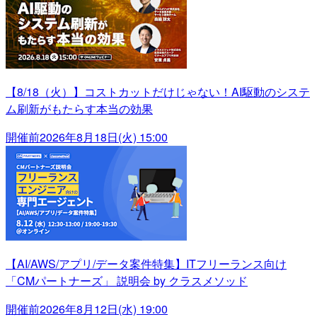
【8/18（火）】コストカットだけじゃない！AI駆動のシステ
ム刷新がもたらす本当の効果
開催前
2026年8月18日(火) 15:00
【AI/AWS/アプリ/データ案件特集】ITフリーランス向け
「CMパートナーズ」 説明会 by クラスメソッド
開催前
2026年8月12日(水) 19:00