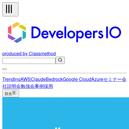
produced by Classmethod
Trending
AWS
Claude
Bedrock
Google Cloud
Azure
セミナー
会
社説明会
勉強会
事例
採用
目次