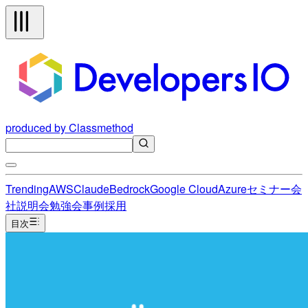
produced by Classmethod
Trending
AWS
Claude
Bedrock
Google Cloud
Azure
セミナー
会
社説明会
勉強会
事例
採用
目次