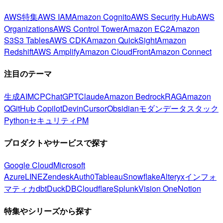
AWS特集
AWS IAM
Amazon Cognito
AWS Security Hub
AWS
Organizations
AWS Control Tower
Amazon EC2
Amazon
S3
S3 Tables
AWS CDK
Amazon QuickSight
Amazon
Redshift
AWS Amplify
Amazon CloudFront
Amazon Connect
注目のテーマ
生成AI
MCP
ChatGPT
Claude
Amazon Bedrock
RAG
Amazon
Q
GitHub Copilot
Devin
Cursor
Obsidian
モダンデータスタック
Python
セキュリティ
PM
プロダクトやサービスで探す
Google Cloud
Microsoft
Azure
LINE
Zendesk
Auth0
Tableau
Snowflake
Alteryx
インフォ
マティカ
dbt
DuckDB
Cloudflare
Splunk
Vision One
Notion
特集やシリーズから探す