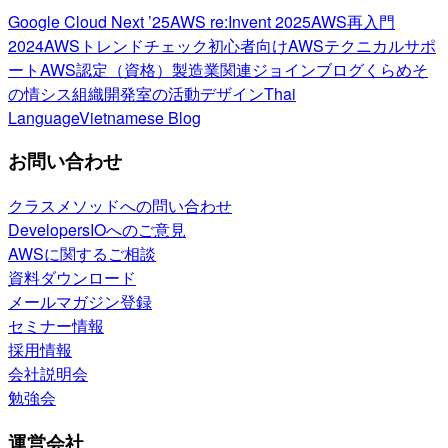
Google Cloud Next ’25
AWS re:Invent 2025
AWS再入門
2024
AWSトレンドチェック
初心者向け
AWSテクニカルサポ
ート
AWS認定（資格）
製造業関連
ジョインブログ
くらめそ
の情シス
組織開発室の活動
デザイン
Thai
Language
Vietnamese Blog
お問い合わせ
クラスメソッドへの問い合わせ
DevelopersIOへのご意見
AWSに関するご相談
資料ダウンロード
メールマガジン登録
セミナー情報
採用情報
会社説明会
勉強会
運営会社