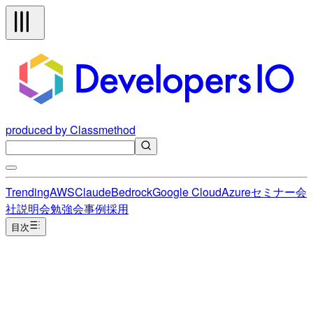
produced by Classmethod
Trending
AWS
Claude
Bedrock
Google Cloud
Azure
セミナー
会
社説明会
勉強会
事例
採用
目次