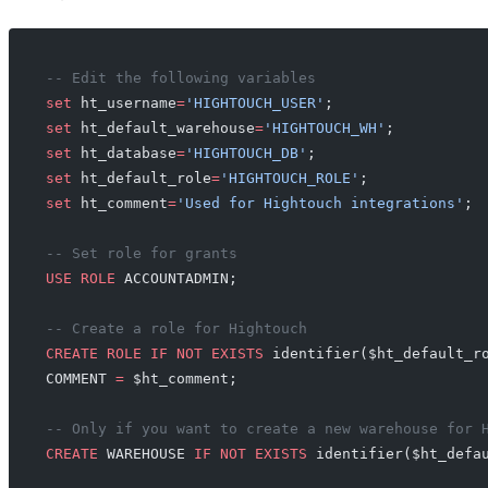
-- Edit the following variables
set
 ht_username
=
'HIGHTOUCH_USER'
;
set
 ht_default_warehouse
=
'HIGHTOUCH_WH'
;
set
 ht_database
=
'HIGHTOUCH_DB'
;
set
 ht_default_role
=
'HIGHTOUCH_ROLE'
;
set
 ht_comment
=
'Used for Hightouch integrations'
;
-- Set role for grants
USE
 ROLE
 ACCOUNTADMIN;
-- Create a role for Hightouch
CREATE
 ROLE
 IF
 NOT
 EXISTS
 identifier($ht_default_r
COMMENT 
=
 $ht_comment;
-- Only if you want to create a new warehouse for 
CREATE
 WAREHOUSE 
IF
 NOT
 EXISTS
 identifier($ht_defa