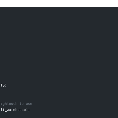
ole)
Hightouch to use
ult_warehouse);