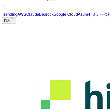
Trending
AWS
Claude
Bedrock
Google Cloud
Azure
セミナー
会
目次