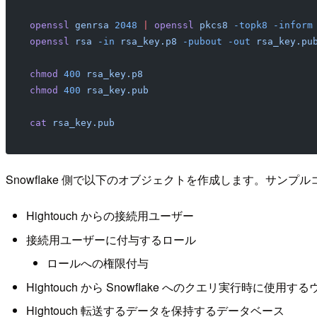
openssl
 genrsa
 2048
 |
 openssl
 pkcs8
 -topk8
 -inform
openssl
 rsa
 -in
 rsa_key.p8
 -pubout
 -out
 rsa_key.pu
chmod
 400
 rsa_key.p8
chmod
 400
 rsa_key.pub
cat
 rsa_key.pub
Snowflake 側で以下のオブジェクトを作成します。サン
Hightouch からの接続用ユーザー
接続用ユーザーに付与するロール
ロールへの権限付与
Hightouch から Snowflake へのクエリ実行時に使用
Hightouch 転送するデータを保持するデータベース