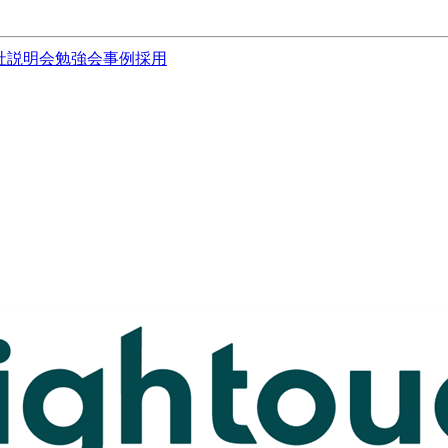
社説明会
勉強会
事例
採用