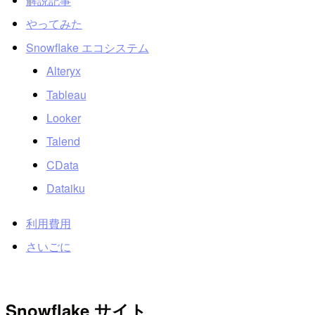
解説記事
やってみた
Snowflake エコシステム
Alteryx
Tableau
Looker
Talend
CData
Dataiku
利用費用
さいごに
Snowflake サイト