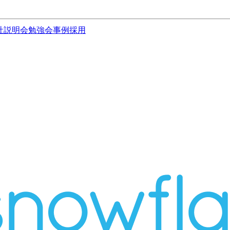
社説明会
勉強会
事例
採用