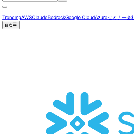
Trending
AWS
Claude
Bedrock
Google Cloud
Azure
セミナー
会
目次