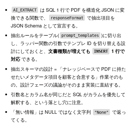
は SQL 1 行で PDF を構造化 JSON に変
AI_EXTRACT
換できる関数で、
で抽出項目を
responseFormat
JSON Schema として宣言する。
抽出ルールをテーブル(
)に切り出
prompt_templates
し、ラッパー関数の引数でテンプレ ID を切り替える設
計にしておくと、
文書種類が増えても
1 行で
INSERT
対応
できる。
抽出スキーマの設計 = 「ナレッジベースで PDF に持た
せたいメタデータ項目を顧客と合意する」作業そのも
の。設計フェーズの議論がそのまま実装に直結する。
引数名とカラム名が同じだと SQL がカラムを優先して
解釈する、という落とし穴に注意。
「無い情報」は NULL ではなく文字列
で返っ
"None"
てくる。