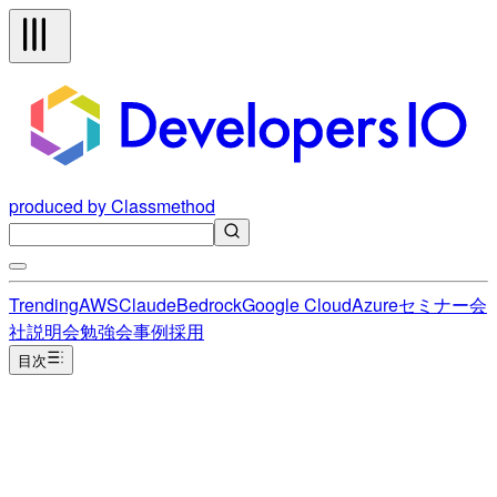
produced by Classmethod
Trending
AWS
Claude
Bedrock
Google Cloud
Azure
セミナー
会
社説明会
勉強会
事例
採用
目次