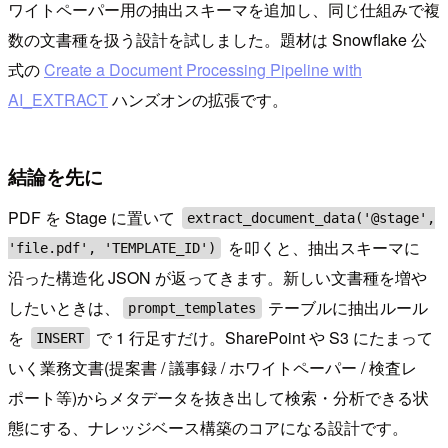
ワイトペーパー用の抽出スキーマを追加し、同じ仕組みで複
数の文書種を扱う設計を試しました。題材は Snowflake 公
式の
Create a Document Processing Pipeline with
AI_EXTRACT
ハンズオンの拡張です。
結論を先に
PDF を Stage に置いて
extract_document_data('@stage',
を叩くと、抽出スキーマに
'file.pdf', 'TEMPLATE_ID')
沿った構造化 JSON が返ってきます。新しい文書種を増や
したいときは、
テーブルに抽出ルール
prompt_templates
を
で 1 行足すだけ。SharePoint や S3 にたまって
INSERT
いく業務文書(提案書 / 議事録 / ホワイトペーパー / 検査レ
ポート等)からメタデータを抜き出して検索・分析できる状
態にする、ナレッジベース構築のコアになる設計です。