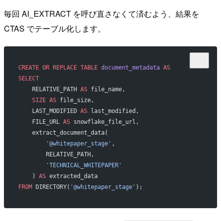
毎回 AI_EXTRACT を呼び直さなくて済むよう、結果を
CTAS でテーブル化します。
CREATE OR REPLACE
 TABLE
 document_metadata
 AS
SELECT
    RELATIVE_PATH 
AS
 file_name,
    SIZE
 AS
 file_size,
    LAST_MODIFIED 
AS
 last_modified,
    FILE_URL 
AS
 snowflake_file_url,
    extract_document_data(
        '@whitepaper_stage'
,
        RELATIVE_PATH,
        'TECHNICAL_WHITEPAPER'
    ) 
AS
 extracted_data
FROM
 DIRECTORY(
'@whitepaper_stage'
);