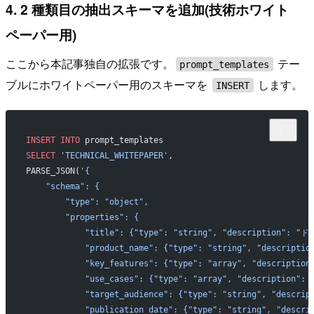
4. 2 種類目の抽出スキーマを追加(技術ホワイト
ペーパー用)
ここから本記事独自の拡張です。
テー
prompt_templates
ブルにホワイトペーパー用のスキーマを
します。
INSERT
INSERT INTO
 prompt_templates
SELECT
 'TECHNICAL_WHITEPAPER'
,
PARSE_JSON(
'{
    "schema": {
        "type": "object",
        "properties": {
            "title": {"type": "string", "description
            "product_name": {"type": "string", "de
            "key_features": {"type": "array", "descrip
            "use_cases": {"type": "array", "descriptio
            "target_audience": {"type": "string", "
            "publication_date": {"type": "string", "de