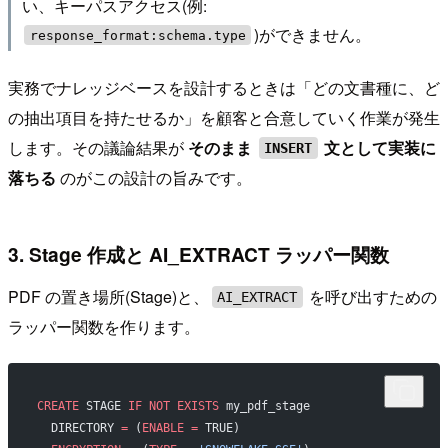
い、キーパスアクセス(例:
)ができません。
response_format:schema.type
実務でナレッジベースを設計するときは「どの文書種に、ど
の抽出項目を持たせるか」を顧客と合意していく作業が発生
します。その議論結果が
そのまま
文として実装に
INSERT
落ちる
のがこの設計の旨みです。
3. Stage 作成と AI_EXTRACT ラッパー関数
PDF の置き場所(Stage)と、
を呼び出すための
AI_EXTRACT
ラッパー関数を作ります。
CREATE
 STAGE 
IF
 NOT
 EXISTS
 my_pdf_stage
  DIRECTORY 
=
 (
ENABLE
 =
 TRUE)