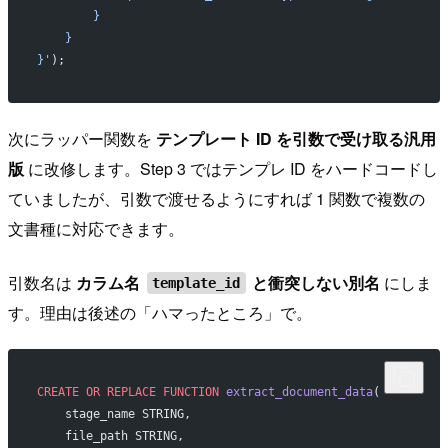
        }
    }
}'
);
次にラッパー関数を
テンプレート ID を引数で受け取る汎用
版
に改修します。Step 3 ではテンプレ ID をハードコードし
ていましたが、引数で渡せるようにすれば 1 関数で複数の
文書種に対応できます。
引数名は
カラム名
と衝突しない別名
にしま
template_id
す。理由は後述の「ハマったところ」で。
CREATE OR REPLACE
 FUNCTION
 extract_document_data
(
    stage_name STRING,
    file_path STRING,