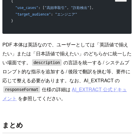
{
  "use_cases"
: [
"高頻率取引"
, 
"詐欺検出"
],
  "target_audience"
: 
"エンジニア"
}
PDF 本体は英語なので、ユーザーとしては「英語値で揃え
たい」または「日本語値で揃えたい」のどちらかに統一した
い場面です。
の言語を統一する / システムプ
description
ロンプト的な指示を追加する / 後段で翻訳を挟む等、要件に
応じて整える必要があります。なお、AI_EXTRACT の
仕様の詳細は
AI_EXTRACT 公式ドキュ
responseFormat
メント
を参照してください。
まとめ