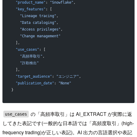
  "product_name"
: 
"Snowflake"
,
  "key_features"
: [
    "Lineage tracing"
,
    "Data cataloging"
,
    "Access privileges"
,
    "Change management"
  ],
  "use_cases"
: [
    "高頻率取引"
,
    "詐欺検出"
  ],
  "target_audience"
: 
"エンジニア"
,
  "publication_date"
: 
"None"
}
の「高頻率取引」は AI_EXTRACT が実際に返
use_cases
してきた表記です(一般的な日本語では「高頻度取引」(high-
frequency trading)が正しい表記)。AI 出力の言語選択や表記