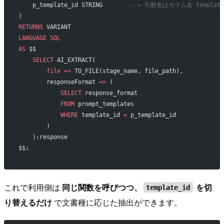
    p_template_id STRING       
-- ← 引数名はカラム名 templa
)
RETURNS
 VARIANT
LANGUAGE
 SQL
AS
 $$
    SELECT
 AI_EXTRACT(
        file
 =>
 TO_FILE(stage_name, file_path),
        responseFormat 
=>
 (
            SELECT
 response_format
            FROM
 prompt_templates
            WHERE
 template_id 
=
 p_template_id
        )
    ):response
$$;
これで利用側は
同じ関数を呼びつつ、
を切
template_id
り替えるだけ
で文書種に応じた抽出ができます。