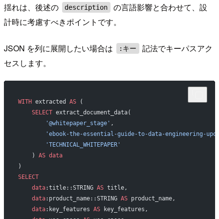
揺れは、後述の
の言語影響と合わせて、設
description
計時に考慮すべきポイントです。
JSON を列に展開したい場合は
記法でキーパスアク
:キー
セスします。
WITH
 extracted 
AS
 (
    SELECT
 extract_document_data(
        '@whitepaper_stage'
,
        'ebook-the-essential-guide-to-data-engineering-upd
        'TECHNICAL_WHITEPAPER'
    ) 
AS
 data
)
SELECT
    data
:title::STRING 
AS
 title,
    data
:product_name::STRING 
AS
 product_name,
    data
:key_features 
AS
 key_features,