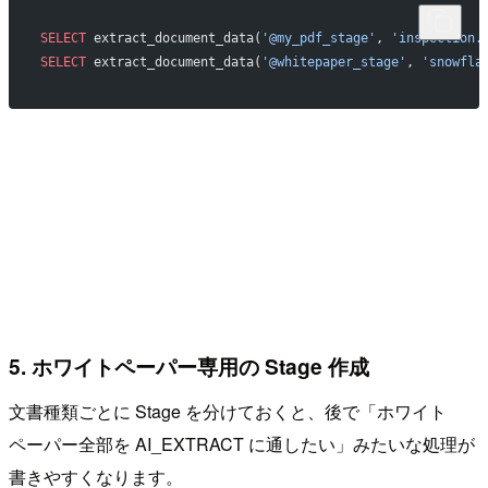
SELECT
 extract_document_data(
'@my_pdf_stage'
, 
'inspection.
SELECT
 extract_document_data(
'@whitepaper_stage'
, 
'snowfla
5. ホワイトペーパー専用の Stage 作成
文書種類ごとに Stage を分けておくと、後で「ホワイト
ペーパー全部を AI_EXTRACT に通したい」みたいな処理が
書きやすくなります。