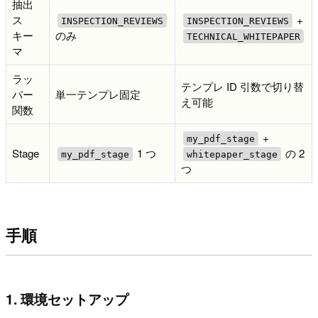
抽出
ス
+
INSPECTION_REVIEWS
INSPECTION_REVIEWS
キー
のみ
TECHNICAL_WHITEPAPER
マ
ラッ
テンプレ ID 引数で切り替
パー
単一テンプレ固定
え可能
関数
+
my_pdf_stage
Stage
1 つ
の 2
my_pdf_stage
whitepaper_stage
つ
手順
1. 環境セットアップ