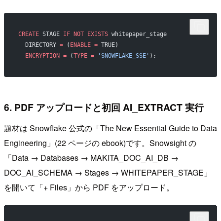
CREATE
 STAGE 
IF
 NOT
 EXISTS
 whitepaper_stage
  DIRECTORY 
=
 (
ENABLE
 =
 TRUE)
  ENCRYPTION
 =
 (
TYPE
 =
 'SNOWFLAKE_SSE'
);
6. PDF アップロードと初回 AI_EXTRACT 実行
題材は Snowflake 公式の「The New Essential Guide to Data
Engineering」(22 ページの ebook)です。Snowsight の
「Data → Databases → MAKITA_DOC_AI_DB →
DOC_AI_SCHEMA → Stages → WHITEPAPER_STAGE」
を開いて「+ Files」から PDF をアップロード。