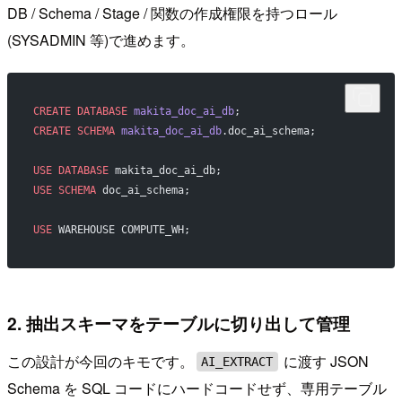
DB / Schema / Stage / 関数の作成権限を持つロール
(SYSADMIN 等)で進めます。
CREATE
 DATABASE
 makita_doc_ai_db
;
CREATE
 SCHEMA
 makita_doc_ai_db
.doc_ai_schema;
USE
 DATABASE
 makita_doc_ai_db;
USE
 SCHEMA
 doc_ai_schema;
USE
 WAREHOUSE COMPUTE_WH;
2. 抽出スキーマをテーブルに切り出して管理
この設計が今回のキモです。
に渡す JSON
AI_EXTRACT
Schema を SQL コードにハードコードせず、専用テーブル