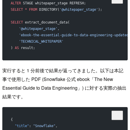
ALTER
 STAGE whitepaper_stage REFRESH;
SELECT
 *
 FROM
 DIRECTORY(
'@whitepaper_stage'
);
SELECT
 extract_document_data(
    '@whitepaper_stage'
,
    'ebook-the-essential-guide-to-data-engineering-updated
    'TECHNICAL_WHITEPAPER'
) 
AS
 result;
実行すると 1 分前後で結果が返ってきました。以下は本記
事で使用した PDF (Snowflake 公式 ebook「The New
Essential Guide to Data Engineering」) に対する実際の抽出
結果です。
{
  "title"
: 
"Snowflake"
,