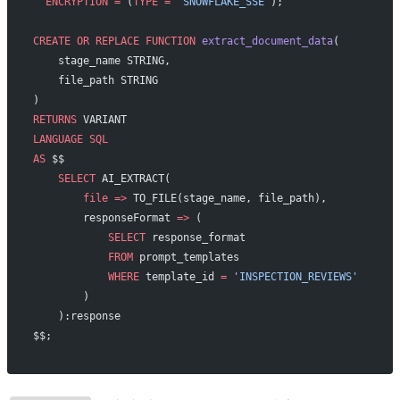
  ENCRYPTION
 =
 (
TYPE
 =
 'SNOWFLAKE_SSE'
);
CREATE OR REPLACE
 FUNCTION
 extract_document_data
(
    stage_name STRING,
    file_path STRING
)
RETURNS
 VARIANT
LANGUAGE
 SQL
AS
 $$
    SELECT
 AI_EXTRACT(
        file
 =>
 TO_FILE(stage_name, file_path),
        responseFormat 
=>
 (
            SELECT
 response_format
            FROM
 prompt_templates
            WHERE
 template_id 
=
 'INSPECTION_REVIEWS'
        )
    ):response
$$;