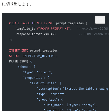
に切り出します。
CREATE
 TABLE
 IF
 NOT
 EXISTS
 prompt_templates (
    template_id 
VARCHAR
 PRIMARY KEY
,   
-- テンプレートID(例: IN
    response_format VARIANT             
-- JSON Schema 本体
);
INSERT INTO
 prompt_templates
SELECT
 'INSPECTION_REVIEWS'
,
PARSE_JSON(
'{
    "schema": {
        "type": "object",
        "properties": {
            "list_of_units": {
                "description": "Extract the table showing 
                "type": "object",
                "properties": {
                    "unit_name": {"type": "array"},
                    "condition": {"type": "array"}