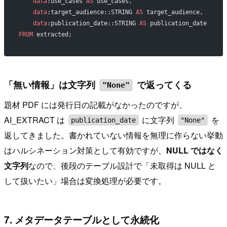
    data
:use_cases 
AS
 use_cases,
    data
:target_audience::STRING 
AS
 target_audience,
    data
:publication_date::STRING 
AS
 publication_date
FROM
 extracted;
「無い情報」は文字列
で返ってくる
"None"
題材 PDF には発行日の記載がなかったのですが、
AI_EXTRACT は
に文字列
を
publication_date
"None"
返してきました。書かれていない情報を無理に作らない挙動
はハルシネーション対策として有効ですが、
NULL ではなく
文字列
なので、後段のテーブル設計で「未取得は NULL と
して扱いたい」場合は変換処理が必要です。
7. メタデータテーブルとして永続化