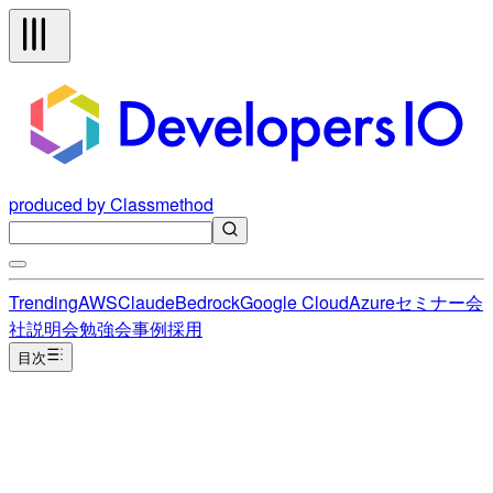
produced by Classmethod
Trending
AWS
Claude
Bedrock
Google Cloud
Azure
セミナー
会
社説明会
勉強会
事例
採用
目次