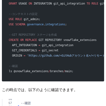
GRANT
 USAGE 
ON
 INTEGRATION git_api_integration 
TO
 ROLE
 git
--コンテキストの設定
USE
 ROLE
 git_admin;
USE
 SCHEMA
 governance
.
integrations
;
--GIT REPOSITORY ステージを作成
CREATE
 OR
 REPLACE
 GIT REPOSITORY snowflake_extensions
  API_INTEGRATION 
=
 git_api_integration
  GIT_CREDENTIALS 
=
 git_secret
  ORIGIN 
=
 'https://github.com/<GitHubアカウント名>/<リモ
--確認
ls @snowflake_extensions
/
branches
/
main;
この時点では、以下のように確認できます。