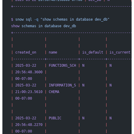
+---------------------------------------------------------
$
 snow
 sql
 -q
 "show schemas in database dev_db"
show
 schemas
 in
 database
 dev_db
+---------------------------------------------------------
|
               |
               |
            |
            
|
               |
               |
            |
            
|
 created_on
    |
 name
          |
 is_default
 |
 is_current
 
|
---------------+---------------+------------+------------
|
 2025-03-22
    |
 FUNCTIONS_SCH
 |
 N
          |
 N
          
|
 20:56:48.3600
 |
               |
            |
            
|
 00-07:00
      |
               |
            |
            
|
 2025-03-22
    |
 INFORMATION_S
 |
 N
          |
 N
          
|
 21:00:23.5610
 |
 CHEMA
         |
            |
            
|
 00-07:00
      |
               |
            |
            
|
               |
               |
            |
            
|
               |
               |
            |
            
|
 2025-03-22
    |
 PUBLIC
        |
 N
          |
 N
          
|
 20:56:48.2270
 |
               |
            |
            
|
 00-07:00
      |
               |
            |
            