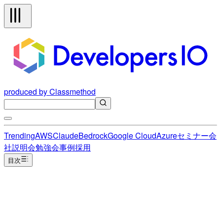
produced by Classmethod
Trending
AWS
Claude
Bedrock
Google Cloud
Azure
セミナー
会
社説明会
勉強会
事例
採用
目次