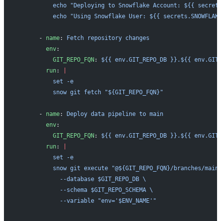
          echo "Deploying to Snowflake Account: ${{ secret
          echo "Using Snowflake User: ${{ secrets.SNOWFLAK
      - 
name
: 
Fetch repository changes
        env
:
          GIT_REPO_FQN
: 
${{ env.GIT_REPO_DB }}.${{ env.GIT
        run
: 
|
          set -e
          snow git fetch "${GIT_REPO_FQN}"
      - 
name
: 
Deploy data pipeline to main
        env
:
          GIT_REPO_FQN
: 
${{ env.GIT_REPO_DB }}.${{ env.GIT
        run
: 
|
          set -e
          snow git execute "@${GIT_REPO_FQN}/branches/main
            --database $GIT_REPO_DB \
            --schema $GIT_REPO_SCHEMA \
            --variable "env='$ENV_NAME'"