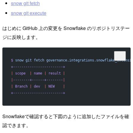
snow git fetch
snow git execute
はじめに GitHub 上の変更を Snowflake のリポジトリステー
ジに反映します。
$
 snow
 git
 fetch
 governance.integrations.snowflake_extensi
+------------------------+
|
 scope
  |
 name
 |
 result
 |
|
--------+------+--------
|
|
 Branch
 |
 dev
  |
 NEW
    |
+------------------------+
Snowflakeで確認すると下図のように追加したファイルを確
認できます。