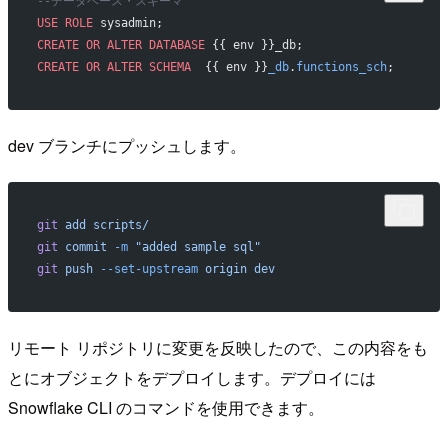
--データベース・スキーマ
USE
 ROLE
 sysadmin;
CREATE
 OR
 ALTER
 DATABASE
 {{ env }}_db;
CREATE
 OR
 ALTER
 SCHEMA
  {{ env }}
_db
.
functions_sch
;
dev ブランチにプッシュします。
git
 add
 scripts/
git
 commit
 -m
 "added sample sql"
git
 push
 --set-upstream
 origin
 dev
リモート リポジトリに変更を反映したので、この内容をも
とにオブジェクトをデプロイします。デプロイには
Snowflake CLI のコマンドを使用できます。