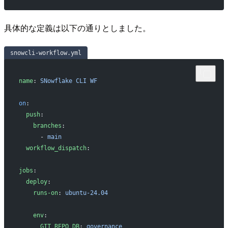
具体的な定義は以下の通りとしました。
snowcli-workflow.yml
name
: 
SNowflake CLI WF
on
:
  push
:
    branches
:
      - 
main
  workflow_dispatch
:
jobs
:
  deploy
:
    runs-on
: 
ubuntu-24.04
    env
:
      GIT_REPO_DB
: 
governance