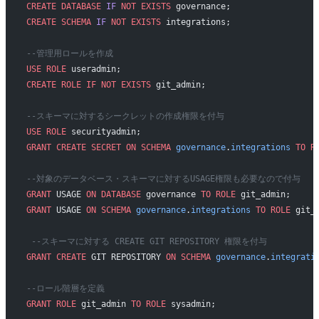
CREATE
 DATABASE
 IF
 NOT
 EXISTS
 governance;
CREATE
 SCHEMA
 IF
 NOT
 EXISTS
 integrations;
--管理用ロールを作成
USE
 ROLE
 useradmin;
CREATE
 ROLE
 IF
 NOT
 EXISTS
 git_admin;
--スキーマに対するシークレットの作成権限を付与
USE
 ROLE
 securityadmin;
GRANT
 CREATE
 SECRET
 ON
 SCHEMA
 governance
.
integrations
 TO
 R
--対象のデータベース・スキーマに対するUSAGE権限も必要なので付与
GRANT
 USAGE 
ON
 DATABASE
 governance 
TO
 ROLE
 git_admin;
GRANT
 USAGE 
ON
 SCHEMA
 governance
.
integrations
 TO
 ROLE
 git_
 --スキーマに対する CREATE GIT REPOSITORY 権限を付与
GRANT
 CREATE
 GIT REPOSITORY 
ON
 SCHEMA
 governance
.
integrati
--ロール階層を定義
GRANT
 ROLE
 git_admin 
TO
 ROLE
 sysadmin;