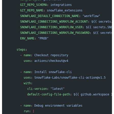
      GIT_REPO_SCHEMA
: 
integrations
      GIT_REPO_NAME
: 
snowflake_extensions
      SNOWFLAKE_DEFAULT_CONNECTION_NAME
: 
"workflow"
      SNOWFLAKE_CONNECTIONS_WORKFLOW_ACCOUNT
: 
${{ secrets.
      SNOWFLAKE_CONNECTIONS_WORKFLOW_USER
: 
${{ secrets.SNO
      SNOWFLAKE_CONNECTIONS_WORKFLOW_PASSWORD
: 
${{ secrets
      ENV_NAME
: 
"PROD"
    steps
:
      - 
name
: 
Checkout repository
        uses
: 
actions/checkout@v4
      - 
name
: 
Install snowflake-cli
        uses
: 
Snowflake-Labs/snowflake-cli-action@v1.5
        with
:
          cli-version
: 
"latest"
          default-config-file-path
: 
${{ github.workspace }
      - 
name
: 
Debug environment variables
        run
: 
|