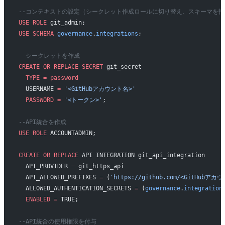
--コンテキストの設定（シークレット作成ロールに切り替え、スキーマを指
USE
 ROLE
 git_admin;
USE
 SCHEMA
 governance
.
integrations
;
--シークレットを作成
CREATE
 OR
 REPLACE
 SECRET
 git_secret
  TYPE
 =
 password
  USERNAME 
=
 '<GitHubアカウント名>'
  PASSWORD
 =
 '<トークン>'
;
--API統合を作成
USE
 ROLE
 ACCOUNTADMIN;
CREATE
 OR
 REPLACE
 API INTEGRATION git_api_integration
  API_PROVIDER 
=
 git_https_api
  API_ALLOWED_PREFIXES 
=
 (
'https://github.com/<GitHubアカ
  ALLOWED_AUTHENTICATION_SECRETS 
=
 (
governance
.
integration
  ENABLED
 =
 TRUE;
--API統合の使用権限を付与