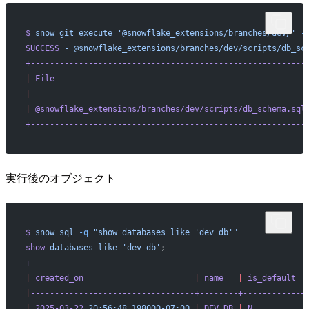
$
 snow
 git
 execute
 '@snowflake_extensions/branches/dev/'
 -
SUCCESS
 -
 @snowflake_extensions/branches/dev/scripts/db_sc
+---------------------------------------------------------
|
 File
                                                    
|
---------------------------------------------------------
|
 @snowflake_extensions/branches/dev/scripts/db_schema.sql
+---------------------------------------------------------
実行後のオブジェクト
$
 snow
 sql
 -q
 "show databases like 'dev_db'"
show
 databases
 like
 'dev_db'
;
+---------------------------------------------------------
|
 created_on
                       |
 name
   |
 is_default
 |
|
----------------------------------+--------+------------+
|
 2025-03-22
 20:56:48.198000-07:00
 |
 DEV_DB
 |
 N
          |