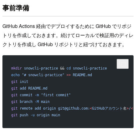
事前準備
GitHub Actions 経由でデプロイするために GitHub でリポジ
トリを作成しておきます。続けてローカルで検証用のディレ
クトリを作成し GitHub リポジトリと紐づけておきます。
mkdir
 snowcli-practice
 && 
cd
 snowcli-practice
echo
 "# snowcli-practice"
 >>
 README.md
git
 init
git
 add
 README.md
git
 commit
 -m
 "first commit"
git
 branch
 -M
 main
git
 remote
 add
 origin
 git@github.com:
<
GitHubアカウント
名
>
/
<
git
 push
 -u
 origin
 main