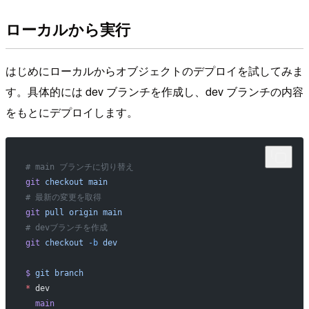
ローカルから実行
はじめにローカルからオブジェクトのデプロイを試してみま
す。具体的には dev ブランチを作成し、dev ブランチの内容
をもとにデプロイします。
# main ブランチに切り替え
git
 checkout
 main
# 最新の変更を取得
git
 pull
 origin
 main
# devブランチを作成
git
 checkout
 -b
 dev
$
 git
 branch
*
 dev
  main