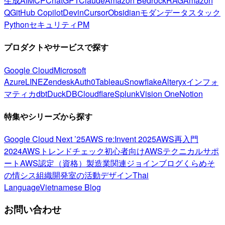
生成AI
MCP
ChatGPT
Claude
Amazon Bedrock
RAG
Amazon
Q
GitHub Copilot
Devin
Cursor
Obsidian
モダンデータスタック
Python
セキュリティ
PM
プロダクトやサービスで探す
Google Cloud
Microsoft
Azure
LINE
Zendesk
Auth0
Tableau
Snowflake
Alteryx
インフォ
マティカ
dbt
DuckDB
Cloudflare
Splunk
Vision One
Notion
特集やシリーズから探す
Google Cloud Next ’25
AWS re:Invent 2025
AWS再入門
2024
AWSトレンドチェック
初心者向け
AWSテクニカルサポ
ート
AWS認定（資格）
製造業関連
ジョインブログ
くらめそ
の情シス
組織開発室の活動
デザイン
Thai
Language
Vietnamese Blog
お問い合わせ