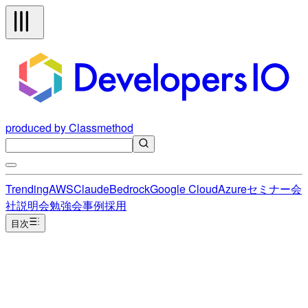
produced by Classmethod
Trending
AWS
Claude
Bedrock
Google Cloud
Azure
セミナー
会
社説明会
勉強会
事例
採用
目次