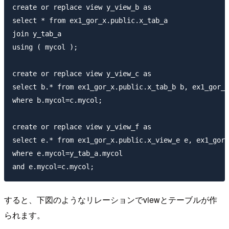
create or replace view y_view_b as

select * from ex1_gor_x.public.x_tab_a

join y_tab_a

using ( mycol );

create or replace view y_view_c as

select b.* from ex1_gor_x.public.x_tab_b b, ex1_gor_x
where b.mycol=c.mycol;

create or replace view y_view_f as

select e.* from ex1_gor_x.public.x_view_e e, ex1_gor_
where e.mycol=y_tab_a.mycol

すると、下図のようなリレーションでviewとテーブルが作
られます。