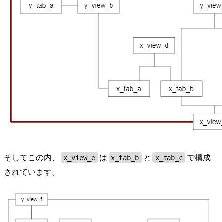
そしてこの内、
は
と
で構成
x_view_e
x_tab_b
x_tab_c
されています。