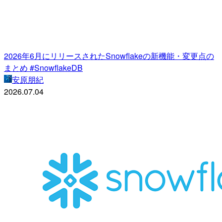
2026年6月にリリースされたSnowflakeの新機能・変更点の
まとめ #SnowflakeDB
安原朋紀
2026.07.04