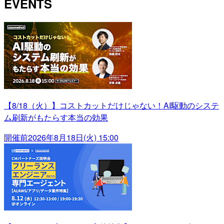
EVENTS
【8/18（火）】コストカットだけじゃない！AI駆動のシステ
ム刷新がもたらす本当の効果
開催前
2026年8月18日(火) 15:00