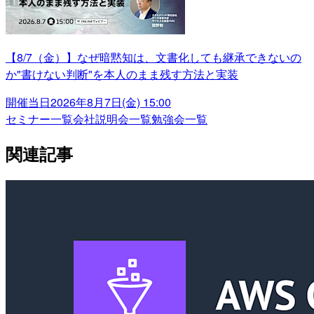
【8/7（金）】なぜ暗黙知は、文書化しても継承できないの
か"書けない判断"を本人のまま残す方法と実装
開催当日
2026年8月7日(金) 15:00
セミナー一覧
会社説明会一覧
勉強会一覧
関連記事