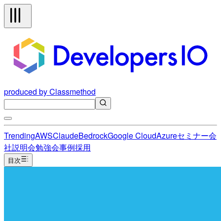
produced by Classmethod
Trending
AWS
Claude
Bedrock
Google Cloud
Azure
セミナー
会
社説明会
勉強会
事例
採用
目次