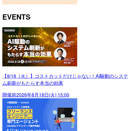
EVENTS
【8/18（火）】コストカットだけじゃない！AI駆動のシステ
ム刷新がもたらす本当の効果
開催前
2026年8月18日(火) 15:00